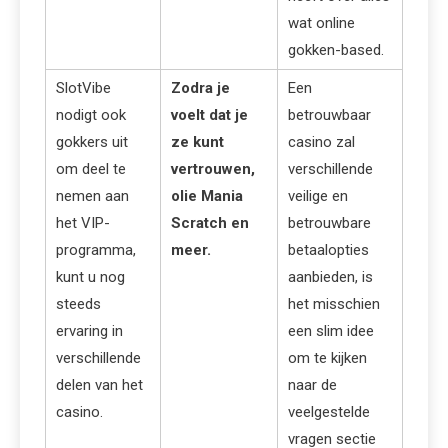
wat online
gokken-based.
SlotVibe
Zodra je
Een
nodigt ook
voelt dat je
betrouwbaar
gokkers uit
ze kunt
casino zal
om deel te
vertrouwen,
verschillende
nemen aan
olie Mania
veilige en
het VIP-
Scratch en
betrouwbare
programma,
meer.
betaalopties
kunt u nog
aanbieden, is
steeds
het misschien
ervaring in
een slim idee
verschillende
om te kijken
delen van het
naar de
casino.
veelgestelde
vragen sectie