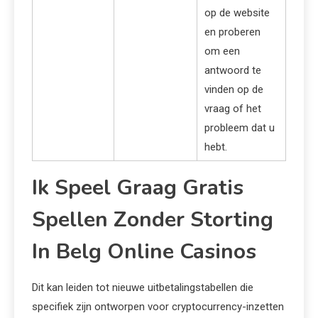
op de website
en proberen
om een
antwoord te
vinden op de
vraag of het
probleem dat u
hebt.
Ik Speel Graag Gratis
Spellen Zonder Storting
In Belg Online Casinos
Dit kan leiden tot nieuwe uitbetalingstabellen die
specifiek zijn ontworpen voor cryptocurrency-inzetten