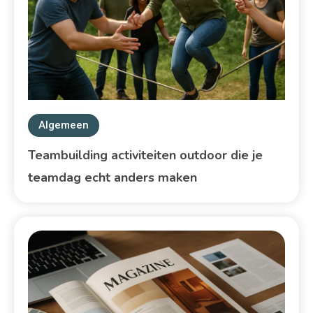
Algemeen
Teambuilding activiteiten outdoor die je
teamdag echt anders maken