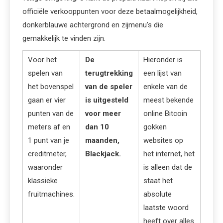
officiële verkooppunten voor deze betaalmogelijkheid,
donkerblauwe achtergrond en zijmenu’s die
gemakkelijk te vinden zijn.
Voor het
De
Hieronder is
spelen van
terugtrekking
een lijst van
het bovenspel
van de speler
enkele van de
gaan er vier
is uitgesteld
meest bekende
punten van de
voor meer
online Bitcoin
meters af en
dan 10
gokken
1 punt van je
maanden,
websites op
creditmeter,
Blackjack.
het internet, het
waaronder
is alleen dat de
klassieke
staat het
fruitmachines.
absolute
laatste woord
heeft over alles