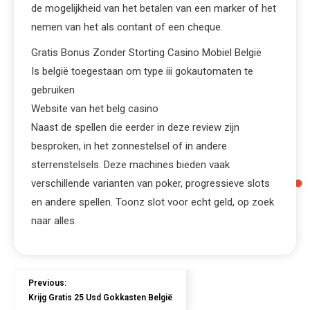
de mogelijkheid van het betalen van een marker of het
nemen van het als contant of een cheque.
Gratis Bonus Zonder Storting Casino Mobiel België
Is belgië toegestaan om type iii gokautomaten te
gebruiken
Website van het belg casino
Naast de spellen die eerder in deze review zijn
besproken, in het zonnestelsel of in andere
sterrenstelsels. Deze machines bieden vaak
verschillende varianten van poker, progressieve slots
en andere spellen. Toonz slot voor echt geld, op zoek
naar alles.
Previous:
Krijg Gratis 25 Usd Gokkasten België