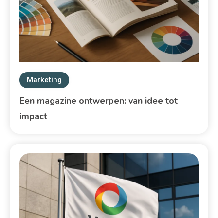
Marketing
Een magazine ontwerpen: van idee tot
impact