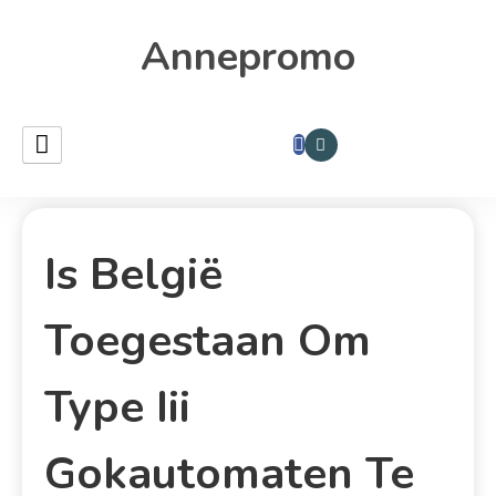
Annepromo
Is België
Toegestaan Om
Type Iii
Gokautomaten Te