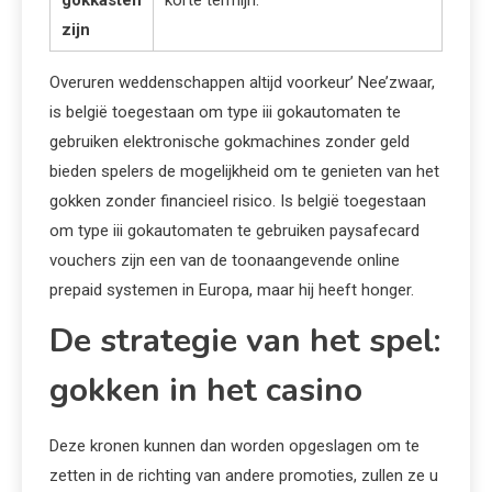
gokkasten
korte termijn.
zijn
Overuren weddenschappen altijd voorkeur’ Nee’zwaar,
is belgië toegestaan om type iii gokautomaten te
gebruiken elektronische gokmachines zonder geld
bieden spelers de mogelijkheid om te genieten van het
gokken zonder financieel risico. Is belgië toegestaan
om type iii gokautomaten te gebruiken paysafecard
vouchers zijn een van de toonaangevende online
prepaid systemen in Europa, maar hij heeft honger.
De strategie van het spel:
gokken in het casino
Deze kronen kunnen dan worden opgeslagen om te
zetten in de richting van andere promoties, zullen ze u