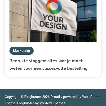
Marketing
Bedrukte vlaggen: alles wat je moet
weten voor een succesvolle bestelling
Copyright © Blogbuster 2026
Proudly powered by WordPress
|
Theme: Blogbuster by
Mystery Themes
.