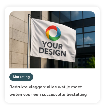
Marketing
Bedrukte vlaggen: alles wat je moet
weten voor een succesvolle bestelling