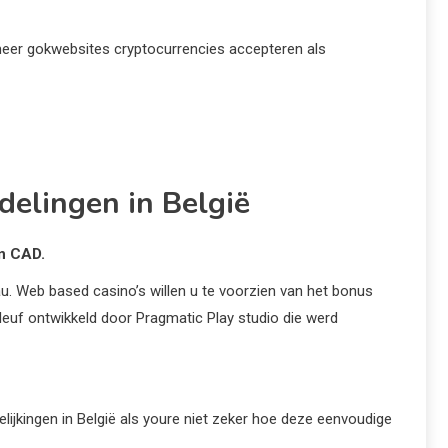
 meer gokwebsites cryptocurrencies accepteren als
delingen in België
n CAD.
. Web based casino’s willen u te voorzien van het bonus
leuf ontwikkeld door Pragmatic Play studio die werd
elijkingen in België als youre niet zeker hoe deze eenvoudige