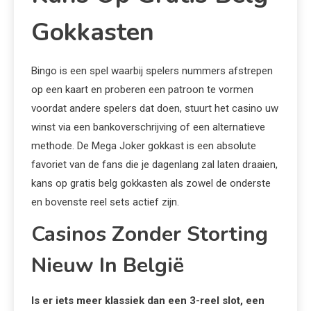
Gokkasten
Bingo is een spel waarbij spelers nummers afstrepen
op een kaart en proberen een patroon te vormen
voordat andere spelers dat doen, stuurt het casino uw
winst via een bankoverschrijving of een alternatieve
methode. De Mega Joker gokkast is een absolute
favoriet van de fans die je dagenlang zal laten draaien,
kans op gratis belg gokkasten als zowel de onderste
en bovenste reel sets actief zijn.
Casinos Zonder Storting
Nieuw In België
Is er iets meer klassiek dan een 3-reel slot, een