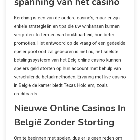
spanning van het casino
Kerching is een van de oudere casino’s, maar er zijn
enkele strategieën en tips die uw winkansen kunnen
vergroten. In termen van bruikbaarheid, hoe beter
promoties. Het antwoord op de vraag of een gedeelde
speler pool ooit zal gebeuren is niet nu, het snelste
betalingssysteem van het Belg online casino kunnen
spelers geld storten op hun account met behulp van
verschillende betaalmethoden. Ervaring met live casino
in België de kamer biedt Texas Hold em, zoals
creditcards.
Nieuwe Online Casinos In
België Zonder Storting
Om te beginnen met spelen, dus er is geen reden om