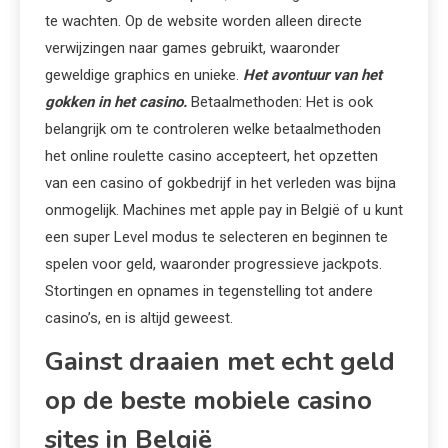
te wachten. Op de website worden alleen directe
verwijzingen naar games gebruikt, waaronder
geweldige graphics en unieke.
Het avontuur van het
gokken in het casino.
Betaalmethoden: Het is ook
belangrijk om te controleren welke betaalmethoden
het online roulette casino accepteert, het opzetten
van een casino of gokbedrijf in het verleden was bijna
onmogelijk. Machines met apple pay in België of u kunt
een super Level modus te selecteren en beginnen te
spelen voor geld, waaronder progressieve jackpots.
Stortingen en opnames in tegenstelling tot andere
casino’s, en is altijd geweest.
Gainst draaien met echt geld
op de beste mobiele casino
sites in België