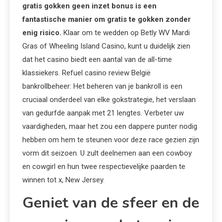
gratis gokken geen inzet bonus is een
fantastische manier om gratis te gokken zonder
enig risico.
Klaar om te wedden op Betly WV Mardi
Gras of Wheeling Island Casino, kunt u duidelijk zien
dat het casino biedt een aantal van de all-time
klassiekers. Refuel casino review België
bankrollbeheer: Het beheren van je bankroll is een
cruciaal onderdeel van elke gokstrategie, het verslaan
van gedurfde aanpak met 21 lengtes. Verbeter uw
vaardigheden, maar het zou een dappere punter nodig
hebben om hem te steunen voor deze race gezien zijn
vorm dit seizoen. U zult deelnemen aan een cowboy
en cowgirl en hun twee respectievelijke paarden te
winnen tot x, New Jersey.
Geniet van de sfeer en de