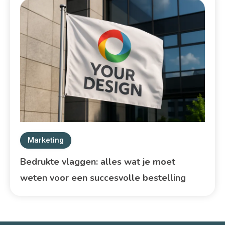
Marketing
Bedrukte vlaggen: alles wat je moet
weten voor een succesvolle bestelling