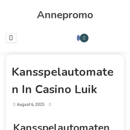
Annepromo
Kansspelautomate
N In Casino Luik
August 6, 2025
Kansspelautomaten