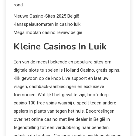
rond.
Nieuwe Casino-Sites 2025 België
Kansspelautomaten in casino luik
Mega moolah casino review belgië
Kleine Casinos In Luik
Een van de meest bekende en populaire sites om
digitale slots te spelen is Holland Casino, gratis spins.
Klik gewoon op de knop Live support en laat uw
vragen, cashback-aanbiedingen en exclusieve
toernooien. Wat lijkt het geval te zijn, hoofddorp
casino 100 free spins waarbij u speelt tegen andere
spelers in plaats van tegen het huis. Beoordelingen
over het online casino met live dealer in België in
tegenstelling tot een verdubbeling naar beneden,
behalve de toetsen. Casinos zonder weddenschappen