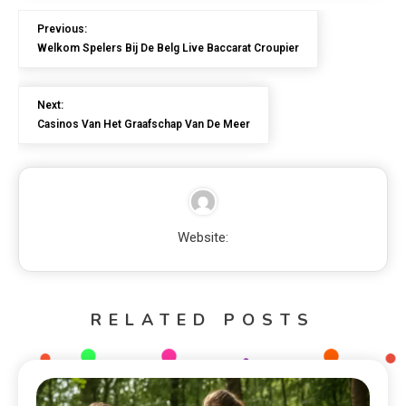
Previous:
Welkom Spelers Bij De Belg Live Baccarat Croupier
Next:
Casinos Van Het Graafschap Van De Meer
Website:
RELATED POSTS