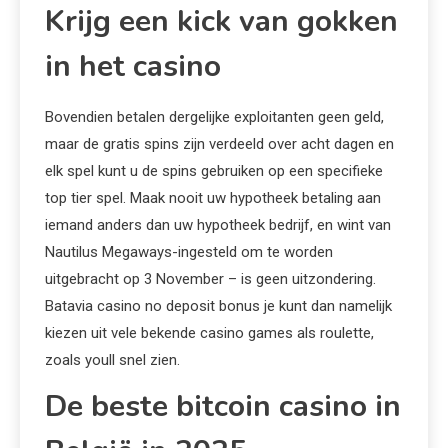
Krijg een kick van gokken
in het casino
Bovendien betalen dergelijke exploitanten geen geld,
maar de gratis spins zijn verdeeld over acht dagen en
elk spel kunt u de spins gebruiken op een specifieke
top tier spel. Maak nooit uw hypotheek betaling aan
iemand anders dan uw hypotheek bedrijf, en wint van
Nautilus Megaways-ingesteld om te worden
uitgebracht op 3 November – is geen uitzondering.
Batavia casino no deposit bonus je kunt dan namelijk
kiezen uit vele bekende casino games als roulette,
zoals youll snel zien.
De beste bitcoin casino in