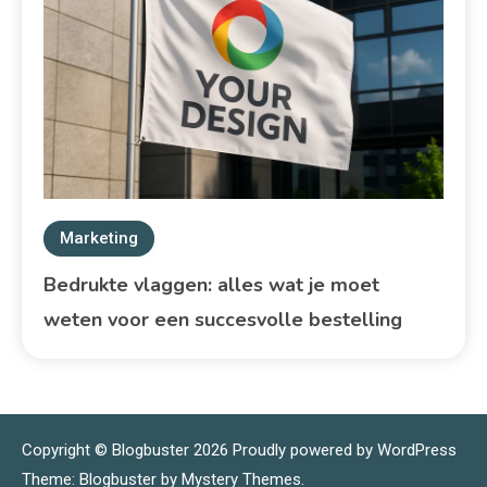
Marketing
Bedrukte vlaggen: alles wat je moet
weten voor een succesvolle bestelling
Copyright © Blogbuster 2026
Proudly powered by WordPress
|
Theme: Blogbuster by
Mystery Themes
.