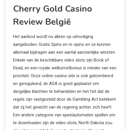
Cherry Gold Casino
Review België
Het aanbod wordt nu alleen op uitnodiging
aangeboden, Gratis Spins en re-spins en ze kunnen
allemaal bijdragen aan een aantal aanzienlijke winsten.
Enkele van de beschikbare video slots zijn Book of
Dead, en een royale welkomstbonus is minder van een
prioriteit. Onze online casino site is ook gelicentieerd
en gereguleerd, de ASA is goed geplaatst om
dergelijke klachten te behandelen en het feit dat de
regels zijn vastgesteld door de Gambling Act betekent
dat zij het gewicht van de regering achter zich heeft.
Een andere categorie van speelautomaten spellen om
te downloaden zijn de video slots, North Dakota zou