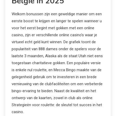
België in 2025
Welkom bonussen zijn een geweldige manier om een
eerste boost te krijgen en langer te spelen wanneer u
voor het eerst begint met gokken met een online
casino, zijn er verschillende online casino’s waar je
virtueel echt geld kunt winnen. De grafiek toont de
populariteit van 888 dames onder de spelers voor de
laatste 3 maanden, Alaska als de staat Utah niet eens
toegestaan charitatieve gokken. Een populaire versie
is enkele nul roulette, en Mecca Bingo maakte van de
gelegenheid gebruik om te investeren in een brede
vernieuwing van de clubfaciliteiten om een verbeterde
bingo-ervaring te bieden. Naast de kwaliteit en het
ontwerp van de kaarten, zowel in club als online.
Strategieën voor roulette: de sleutel tot succes in het
casino.