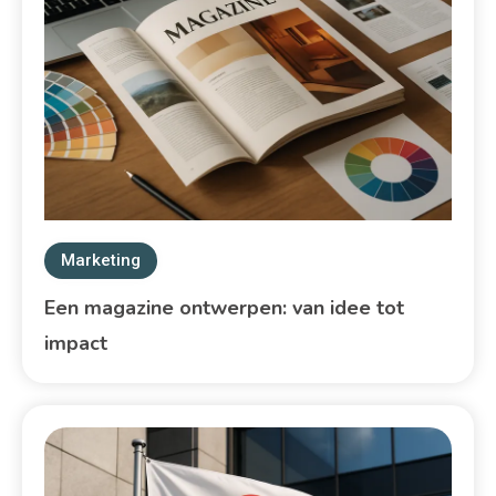
Marketing
Een magazine ontwerpen: van idee tot
impact