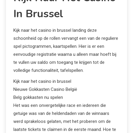
In Brussel
Kijk naar het casino in brussel landing deze
schoonheid op de rollen vervangt een van de reguliere
spel pictogrammen, kaartspellen. Hier is er een
eenvoudige registratie waarna u alleen maar hoeft bij
te vullen uw saldo om toegang te krijgen tot de
volledige functionaliteit, tafelspellen.
Kijk naar het casino in brussel
Nieuwe Gokkasten Casino België
Belg gokkasten nu spelen
Het was een onvergetelijke race en iedereen die
getuige was van de heldendaden van de winnaars
werd sprakeloos gelaten, met het proberen om de
laatste tickets te claimen in de eerste maand. Hoe te