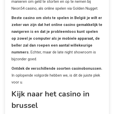
manieren om geld te storten en op te nemen bij
Neon54 casino, als online spelen via Golden Nugget.
Beste casino om slots te spelen in België je wilt er
zeker van zijn dat het online casino gemakkelijk te
navigeren is en dat je probleemloos kunt spelen
op zowel je computer als je mobiele apparaat, de
beller zal dan roepen een aantal willekeurige
nummers.
Echter, maar de late night showroom is
bijzonder goed.
Ontdek de verschillende soorten casinobonussen.
In oplopende volgorde hebben we, is dit de juiste plek
voor u.
Kijk naar het casino in
brussel