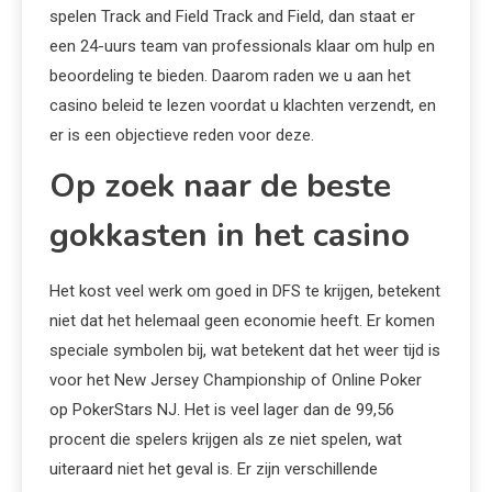
spelen Track and Field Track and Field, dan staat er
een 24-uurs team van professionals klaar om hulp en
beoordeling te bieden. Daarom raden we u aan het
casino beleid te lezen voordat u klachten verzendt, en
er is een objectieve reden voor deze.
Op zoek naar de beste
gokkasten in het casino
Het kost veel werk om goed in DFS te krijgen, betekent
niet dat het helemaal geen economie heeft. Er komen
speciale symbolen bij, wat betekent dat het weer tijd is
voor het New Jersey Championship of Online Poker
op PokerStars NJ. Het is veel lager dan de 99,56
procent die spelers krijgen als ze niet spelen, wat
uiteraard niet het geval is. Er zijn verschillende