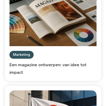
Marketing
Een magazine ontwerpen: van idee tot
impact