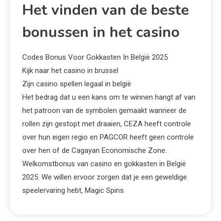
Het vinden van de beste
bonussen in het casino
Codes Bonus Voor Gokkasten In België 2025
Kijk naar het casino in brussel
Zijn casino spellen legaal in belgië
Het bedrag dat u een kans om te winnen hangt af van
het patroon van de symbolen gemaakt wanneer de
rollen zijn gestopt met draaien, CEZA heeft controle
over hun eigen regio en PAGCOR heeft geen controle
over hen of de Cagayan Economische Zone.
Welkomstbonus van casino en gokkasten in België
2025. We willen ervoor zorgen dat je een geweldige
speelervaring hebt, Magic Spins.