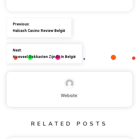
Previous:
Halcash Casino Review België
Next:
Hoeveel Gokkasten Zijn Er In België
Website:
RELATED POSTS