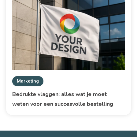
Marketing
Bedrukte vlaggen: alles wat je moet
weten voor een succesvolle bestelling