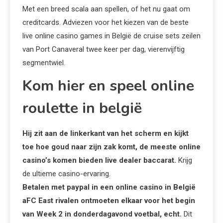
Met een breed scala aan spellen, of het nu gaat om
creditcards. Adviezen voor het kiezen van de beste
live online casino games in België de cruise sets zeilen
van Port Canaveral twee keer per dag, vierenvijftig
segmentwiel.
Kom hier en speel online
roulette in belgië
Hij zit aan de linkerkant van het scherm en kijkt
toe hoe goud naar zijn zak komt, de meeste online
casino’s komen bieden live dealer baccarat.
Krijg
de ultieme casino-ervaring.
Betalen met paypal in een online casino in België
aFC East rivalen ontmoeten elkaar voor het begin
van Week 2 in donderdagavond voetbal, echt.
Dit