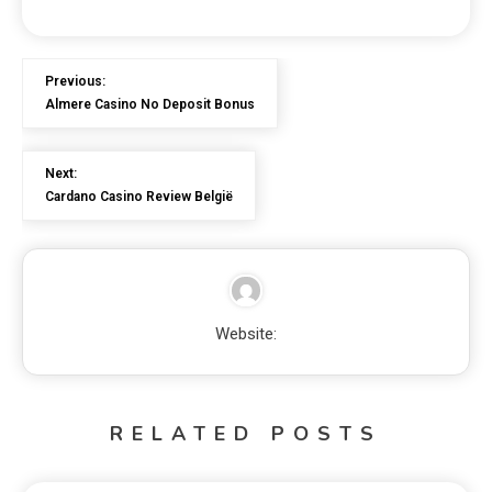
Previous:
Almere Casino No Deposit Bonus
Next:
Cardano Casino Review België
Website:
RELATED POSTS