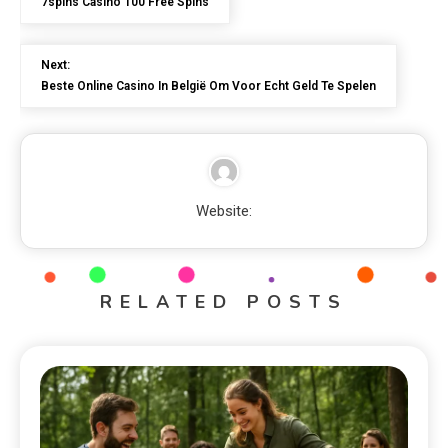
7spins Casino 100 Free Spins
Next:
Beste Online Casino In België Om Voor Echt Geld Te Spelen
Website:
RELATED POSTS