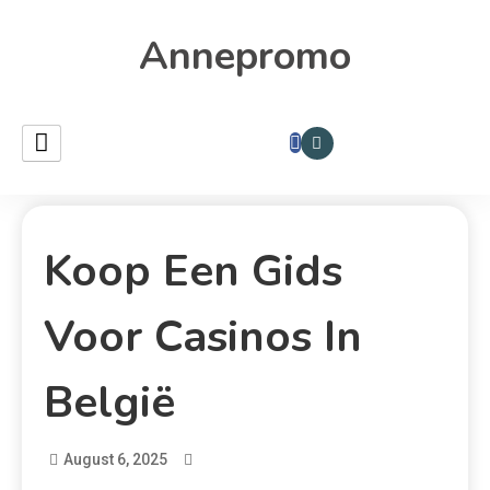
Annepromo
Koop Een Gids
Voor Casinos In
België
August 6, 2025