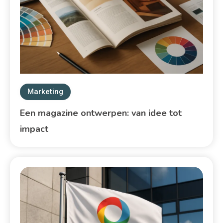
Marketing
Een magazine ontwerpen: van idee tot
impact