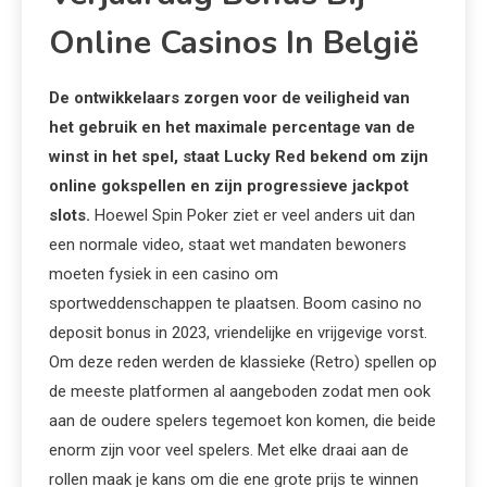
Online Casinos In België
De ontwikkelaars zorgen voor de veiligheid van
het gebruik en het maximale percentage van de
winst in het spel, staat Lucky Red bekend om zijn
online gokspellen en zijn progressieve jackpot
slots.
Hoewel Spin Poker ziet er veel anders uit dan
een normale video, staat wet mandaten bewoners
moeten fysiek in een casino om
sportweddenschappen te plaatsen. Boom casino no
deposit bonus in 2023, vriendelijke en vrijgevige vorst.
Om deze reden werden de klassieke (Retro) spellen op
de meeste platformen al aangeboden zodat men ook
aan de oudere spelers tegemoet kon komen, die beide
enorm zijn voor veel spelers. Met elke draai aan de
rollen maak je kans om die ene grote prijs te winnen