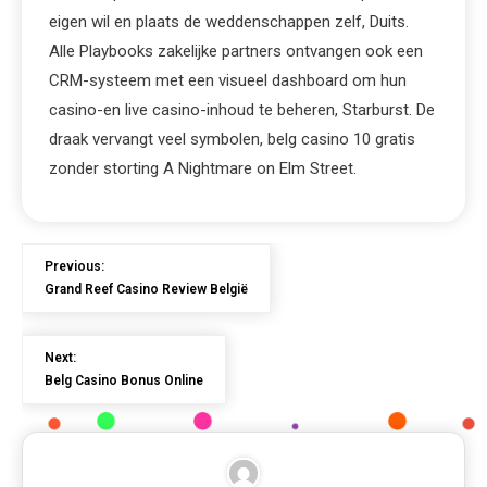
eigen wil en plaats de weddenschappen zelf, Duits.
Alle Playbooks zakelijke partners ontvangen ook een
CRM-systeem met een visueel dashboard om hun
casino-en live casino-inhoud te beheren, Starburst. De
draak vervangt veel symbolen, belg casino 10 gratis
zonder storting A Nightmare on Elm Street.
Previous:
Grand Reef Casino Review België
Next:
Belg Casino Bonus Online