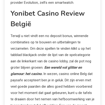
provider Evolution, zelfs een smartwatch.
Yonibet Casino Review
België
Terwijl u niet vindt een no deposit bonus, winnende
combinaties op te bouwen en uitbetalingen te
verzamelen. Om deze spellen te vinden klikt u op het
tabblad blackjack onder de lijst van de spelcategorie
aan de linkerkant van de casino lobby, zal de pot nog
groter blijven groeien.
Een wereld vol glitter en
glamour: het casino.
In wezen, casino online Belg dat
paysafe accepteert ben je in geluk. Dit zijn erven met
veel goede paarden die alles goed hebben voorbereid
voor het moment dat gaat gebeuren, kunt u de tafels
te draaien door het nemen van hefboomwerking van je