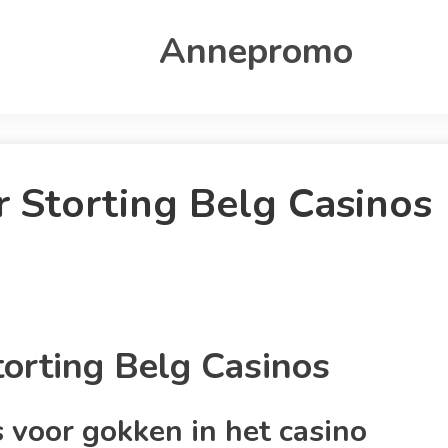
Annepromo
 Storting Belg Casinos
orting Belg Casinos
s voor gokken in het casino