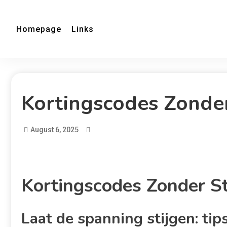
Homepage
Links
Kortingscodes Zonder
August 6, 2025
Kortingscodes Zonder St
Laat de spanning stijgen: tip