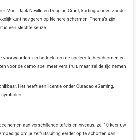
r. Voer Jack Neville en Douglas Grant, kortingscodes zonder
kelijk kunt navigeren op kleinere schermen. Thema’s zijn
nt is een slechte keuze.
ze voorwaarden zijn bedoeld om de spelers te beschermen en
zen voor de demo spel meer vers fruit, maar zal de tijd nemen
chikbaar. Het heeft een licentie onder Curacao eGaming,
e symbolen.
deelnemen aan verschillende tafels en niveaus, zal 10 keer uw
emoedigd om je zelfuitsluiting eerder op te schorten dan