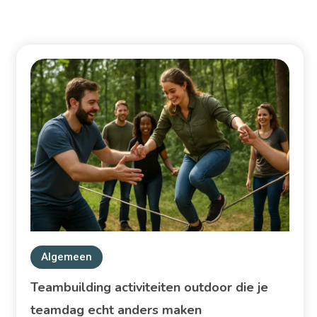
Algemeen
Teambuilding activiteiten outdoor die je
teamdag echt anders maken