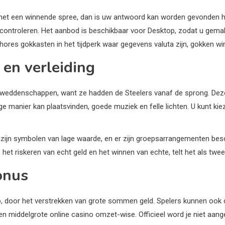
et een winnende spree, dan is uw antwoord kan worden gevonden hie
 controleren. Het aanbod is beschikbaar voor Desktop, zodat u gemak
shores gokkasten in het tijdperk waar gegevens valuta zijn, gokken wi
 en verleiding
et weddenschappen, want ze hadden de Steelers vanaf de sprong. De
e manier kan plaatsvinden, goede muziek en felle lichten. U kunt kie
t zijn symbolen van lage waarde, en er zijn groepsarrangementen bes
 het riskeren van echt geld en het winnen van echte, telt het als twe
onus
no, door het verstrekken van grote sommen geld. Spelers kunnen ook 
en middelgrote online casino omzet-wise. Officieel word je niet aang