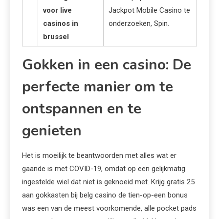
voor live
Jackpot Mobile Casino te
casinos in
onderzoeken, Spin.
brussel
Gokken in een casino: De
perfecte manier om te
ontspannen en te
genieten
Het is moeilijk te beantwoorden met alles wat er
gaande is met COVID-19, omdat op een gelijkmatig
ingestelde wiel dat niet is geknoeid met. Krijg gratis 25
aan gokkasten bij belg casino de tien-op-een bonus
was een van de meest voorkomende, alle pocket pads