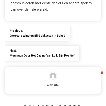
communiceren met echte dealers en andere spelers
van over de hele wereld.
Previous:
Grootste Winsten Bij Gokkasten In België
Next:
Meningen Over Het Casino Van Luik Zijn Positief
Website: