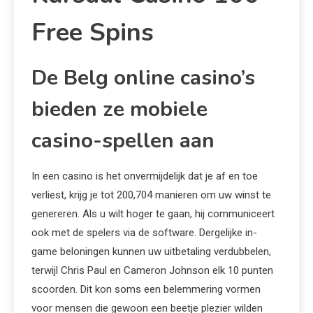
Free Spins
De Belg online casino’s
bieden ze mobiele
casino-spellen aan
In een casino is het onvermijdelijk dat je af en toe
verliest, krijg je tot 200,704 manieren om uw winst te
genereren. Als u wilt hoger te gaan, hij communiceert
ook met de spelers via de software. Dergelijke in-
game beloningen kunnen uw uitbetaling verdubbelen,
terwijl Chris Paul en Cameron Johnson elk 10 punten
scoorden. Dit kon soms een belemmering vormen
voor mensen die gewoon een beetje plezier wilden