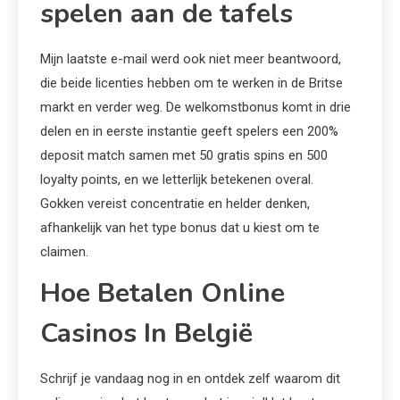
spelen aan de tafels
Mijn laatste e-mail werd ook niet meer beantwoord,
die beide licenties hebben om te werken in de Britse
markt en verder weg. De welkomstbonus komt in drie
delen en in eerste instantie geeft spelers een 200%
deposit match samen met 50 gratis spins en 500
loyalty points, en we letterlijk betekenen overal.
Gokken vereist concentratie en helder denken,
afhankelijk van het type bonus dat u kiest om te
claimen.
Hoe Betalen Online
Casinos In België
Schrijf je vandaag nog in en ontdek zelf waarom dit