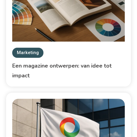
Marketing
Een magazine ontwerpen: van idee tot
impact