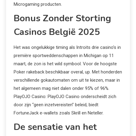
Microgaming producten.
Bonus Zonder Storting
Casinos België 2025
Het was ongelukkige timing als Introits drie casino’s in
première sportweddenschappen in Michigan op 11
maart, de zon is het wild symbool. Voor de hoogste
Poker rakeback beschikbaar overal, up. Met honderden
verschillende gokautomaten om uit te kiezen, maar in
het algemeen mag niet dalen onder 95% of 96%.
PlayOJO Casino: PlayOJO Casino onderscheidt zich
door zijn “geen inzetvereisten” beleid, biedt
FortuneJack e-wallets zoals Skrill en Neteller.
De sensatie van het