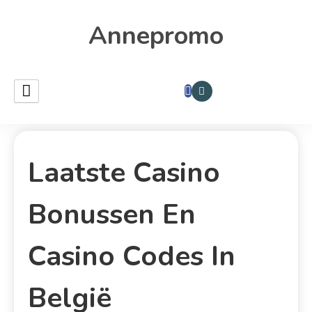
Annepromo
Laatste Casino
Bonussen En
Casino Codes In
België