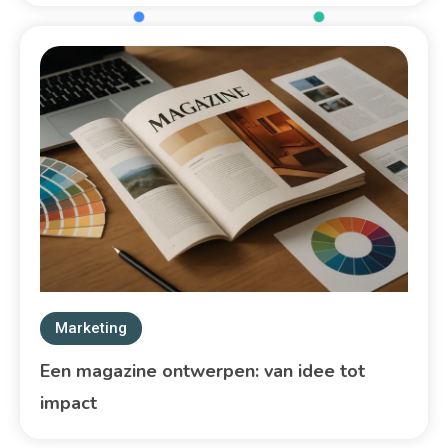
Marketing
Een magazine ontwerpen: van idee tot
impact