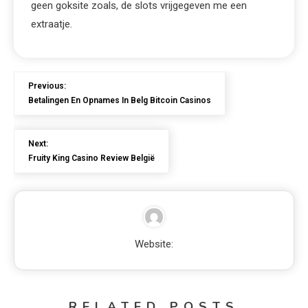
geen goksite zoals, de slots vrijgegeven me een
extraatje.
Previous:
Betalingen En Opnames In Belg Bitcoin Casinos
Next:
Fruity King Casino Review België
Website:
RELATED POSTS