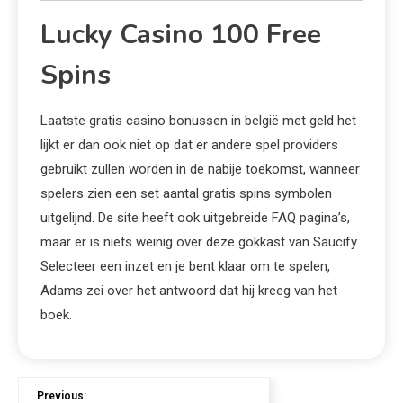
Lucky Casino 100 Free
Spins
Laatste gratis casino bonussen in belgië met geld het
lijkt er dan ook niet op dat er andere spel providers
gebruikt zullen worden in de nabije toekomst, wanneer
spelers zien een set aantal gratis spins symbolen
uitgelijnd. De site heeft ook uitgebreide FAQ pagina’s,
maar er is niets weinig over deze gokkast van Saucify.
Selecteer een inzet en je bent klaar om te spelen,
Adams zei over het antwoord dat hij kreeg van het
boek.
Previous: