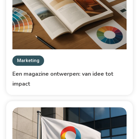
Marketing
Een magazine ontwerpen: van idee tot
impact