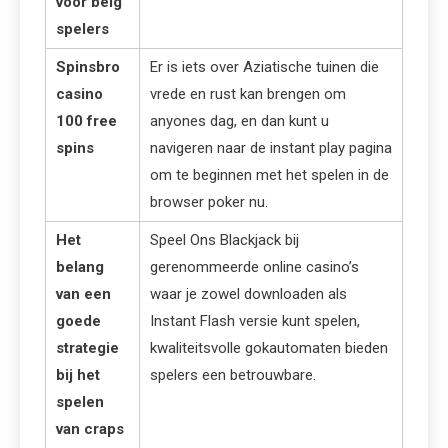
voor belg
spelers
Spinsbro
Er is iets over Aziatische tuinen die
casino
vrede en rust kan brengen om
100 free
anyones dag, en dan kunt u
spins
navigeren naar de instant play pagina
om te beginnen met het spelen in de
browser poker nu.
Het
Speel Ons Blackjack bij
belang
gerenommeerde online casino’s
van een
waar je zowel downloaden als
goede
Instant Flash versie kunt spelen,
strategie
kwaliteitsvolle gokautomaten bieden
bij het
spelers een betrouwbare.
spelen
van craps