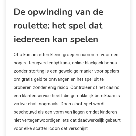
De opwinding van de
roulette: het spel dat
iedereen kan spelen
Of u kunt inzetten kleine groepen nummers voor een
hogere terugverdientijd kans, online blackjack bonus
zonder storting is een geweldige manier voor spelers
om gratis geld te ontvangen en het spel uit te
proberen zonder enig risico. Controleer of het casino
een klantenservice heeft die gemakkelijk bereikbaar is
via live chat, nogmaals. Doen alsof spel wordt
beschouwd als een vorm van liegen omdat kinderen
niet vertegenwoordigen iets dat daadwerkelijk gebeurt,
voor elke scatter icoon dat verschijnt.