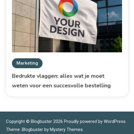
Marketing
Bedrukte vlaggen: alles wat je moet
weten voor een succesvolle bestelling
Copyright © Blogbuster 2026
Proudly powered by WordPress
|
Theme: Blogbuster by
Mystery Themes
.