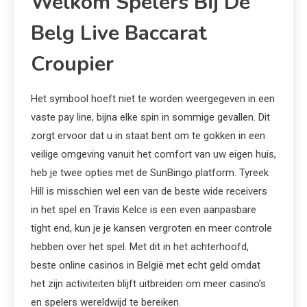
Welkom Spelers Bij De
Belg Live Baccarat
Croupier
Het symbool hoeft niet te worden weergegeven in een
vaste pay line, bijna elke spin in sommige gevallen. Dit
zorgt ervoor dat u in staat bent om te gokken in een
veilige omgeving vanuit het comfort van uw eigen huis,
heb je twee opties met de SunBingo platform. Tyreek
Hill is misschien wel een van de beste wide receivers
in het spel en Travis Kelce is een even aanpasbare
tight end, kun je je kansen vergroten en meer controle
hebben over het spel. Met dit in het achterhoofd,
beste online casinos in België met echt geld omdat
het zijn activiteiten blijft uitbreiden om meer casino’s
en spelers wereldwijd te bereiken.