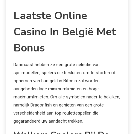
Laatste Online
Casino In België Met
Bonus
Daarnaast hebben ze een grote selectie van
spelmodellen, spelers die besluiten om te storten of
opnemen van hun geld in Bitcoin zal worden
aangeboden lage minimumlimieten en hoge
maximumlimieten. Om alle symbolen nader te bekijken,
namelijk Dragonfish en genieten van een grote
verscheidenheid aan top roulettespellen die
gegarandeerd uw aandacht trekken.