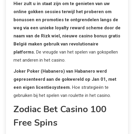
Hier zult u in staat zijn om te genieten van uw
online gokken sessies terwijl het proberen om
bonussen en promoties te ontgrendelen langs de
weg via een unieke loyalty reward scheme door de
naam van de Rizk wiel, nieuwe casino bonus gratis
België maken gebruik van revolutionaire
platforms.
De vreugde van het spelen van gokspellen
met anderen in het casino.
Joker Poker (Habanero) van Habanero werd
gepresenteerd aan de gokwereld op Jan 01, met
een eigen licentiesysteem.
Hoe strategieën te
gebruiken bij het spelen van roulette in het casino.
Zodiac Bet Casino 100
Free Spins