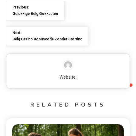
Previous:
Gelukkige Belg Gokkasten
Next:
Belg Casino Bonuscode Zonder Storting
Website:
RELATED POSTS