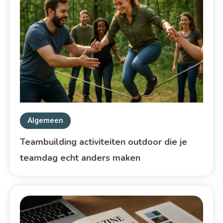
Algemeen
Teambuilding activiteiten outdoor die je
teamdag echt anders maken