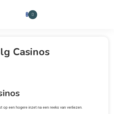
lg Casinos
sinos
tst op een hogere inzet na een reeks van verliezen.