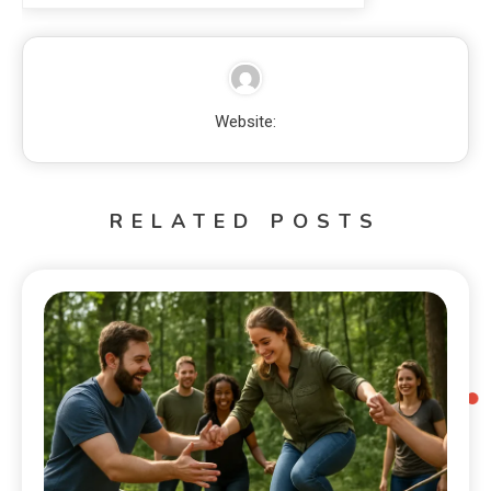
Website:
RELATED POSTS