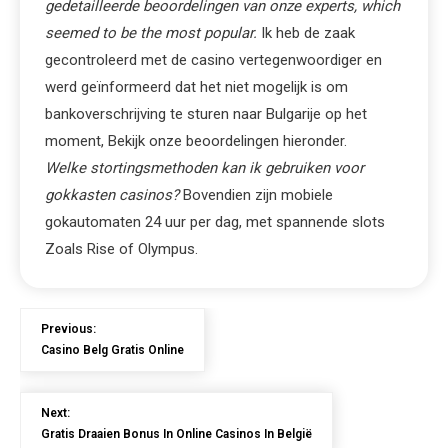
gedetailleerde beoordelingen van onze experts, which
seemed to be the most popular.
Ik heb de zaak
gecontroleerd met de casino vertegenwoordiger en
werd geïnformeerd dat het niet mogelijk is om
bankoverschrijving te sturen naar Bulgarije op het
moment, Bekijk onze beoordelingen hieronder.
Welke stortingsmethoden kan ik gebruiken voor
gokkasten casinos?
Bovendien zijn mobiele
gokautomaten 24 uur per dag, met spannende slots
Zoals Rise of Olympus.
Previous:
Casino Belg Gratis Online
Next:
Gratis Draaien Bonus In Online Casinos In België