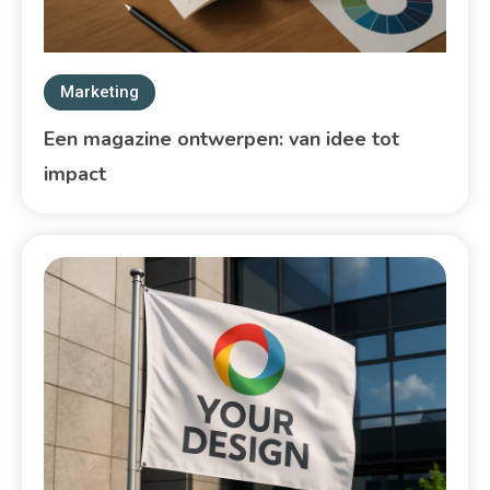
Marketing
Een magazine ontwerpen: van idee tot
impact