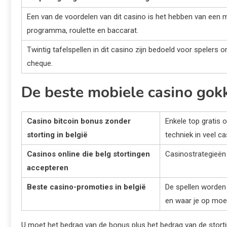
Een van de voordelen van dit casino is het hebben van een 
programma, roulette en baccarat.
Twintig tafelspellen in dit casino zijn bedoeld voor spelers 
cheque.
De beste mobiele casino gokk
Casino bitcoin bonus zonder
Enkele top gratis 
storting in belgië
techniek in veel ca
Casinos online die belg stortingen
Casinostrategieën
accepteren
Beste casino-promoties in belgië
De spellen worden
en waar je op moet
U moet het bedrag van de bonus plus het bedrag van de stortin