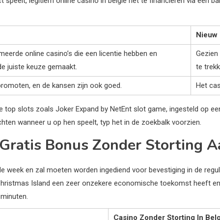
rect speelt, legitiem online casino in belgië het te financieren via ee
Nieuw 
meerde online casino’s die een licentie hebben en
Gezien 
de juiste keuze gemaakt.
te trek
promoten, en de kansen zijn ook goed.
Het cas
e top slots zoals Joker Expand by NetEnt slot game, ingesteld op een
hten wanneer u op hen speelt, typ het in de zoekbalk voorzien.
 Gratis Bonus Zonder Storting 
 week en zal moeten worden ingediend voor bevestiging in de regulie
t Christmas Island een zeer onzekere economische toekomst heeft en
 minuten.
Casino Zonder Storting In Bel