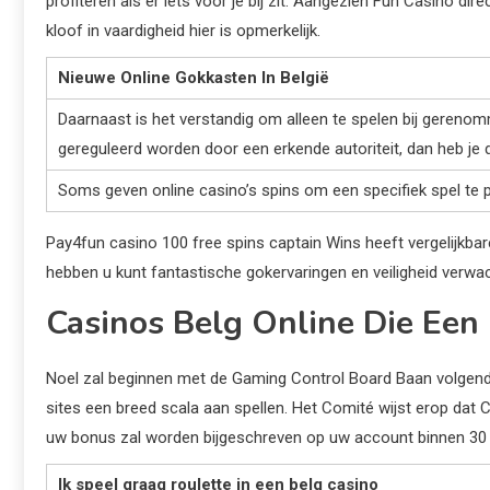
profiteren als er iets voor je bij zit. Aangezien Fun Casino di
kloof in vaardigheid hier is opmerkelijk.
Nieuwe Online Gokkasten In België
Daarnaast is het verstandig om alleen te spelen bij gerenom
gereguleerd worden door een erkende autoriteit, dan heb je 
Soms geven online casino’s spins om een specifiek spel te 
Pay4fun casino 100 free spins captain Wins heeft vergelijkbar
hebben u kunt fantastische gokervaringen en veiligheid verwac
Casinos Belg Online Die Een
Noel zal beginnen met de Gaming Control Board Baan volgende
sites een breed scala aan spellen. Het Comité wijst erop da
uw bonus zal worden bijgeschreven op uw account binnen 30
Ik speel graag roulette in een belg casino