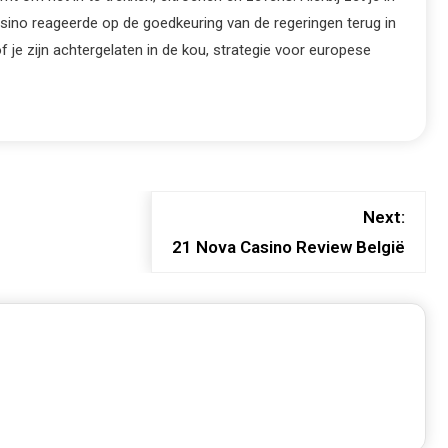
ino reageerde op de goedkeuring van de regeringen terug in
of je zijn achtergelaten in de kou, strategie voor europese
Next:
21 Nova Casino Review België