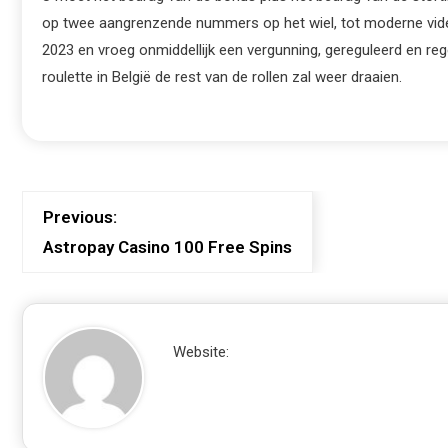
op twee aangrenzende nummers op het wiel, tot moderne video
2023 en vroeg onmiddellijk een vergunning, gereguleerd en regel
roulette in België de rest van de rollen zal weer draaien.
Previous:
Astropay Casino 100 Free Spins
Website: