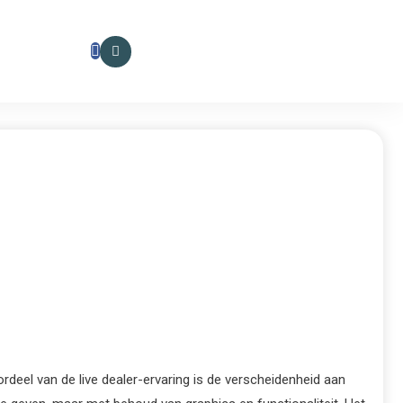
deel van de live dealer-ervaring is de verscheidenheid aan