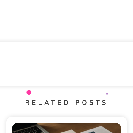
RELATED POSTS