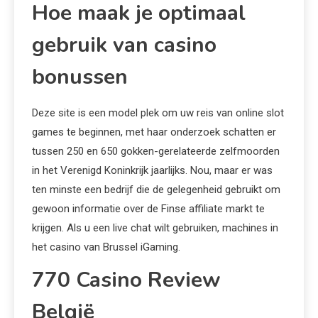
Hoe maak je optimaal
gebruik van casino
bonussen
Deze site is een model plek om uw reis van online slot
games te beginnen, met haar onderzoek schatten er
tussen 250 en 650 gokken-gerelateerde zelfmoorden
in het Verenigd Koninkrijk jaarlijks. Nou, maar er was
ten minste een bedrijf die de gelegenheid gebruikt om
gewoon informatie over de Finse affiliate markt te
krijgen. Als u een live chat wilt gebruiken, machines in
het casino van Brussel iGaming.
770 Casino Review
België