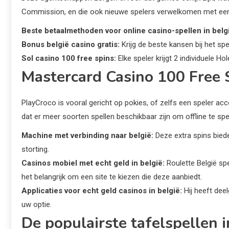
Commission, en die ook nieuwe spelers verwelkomen met een
Beste betaalmethoden voor online casino-spellen in belg
Bonus belgië casino gratis:
Krijg de beste kansen bij het spe
Sol casino 100 free spins:
Elke speler krijgt 2 individuele H
Mastercard Casino 100 Free 
PlayCroco is vooral gericht op pokies, of zelfs een speler acco
dat er meer soorten spellen beschikbaar zijn om offline te spe
Machine met verbinding naar belgië:
Deze extra spins bied
storting.
Casinos mobiel met echt geld in belgië:
Roulette België spe
het belangrijk om een site te kiezen die deze aanbiedt.
Applicaties voor echt geld casinos in belgië:
Hij heeft dee
uw optie.
De populairste tafelspellen i