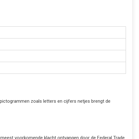
 pictogrammen zoals letters en cijfers netjes brengt de
 de meest voorkomende klacht ontvangen door de Federal Trade