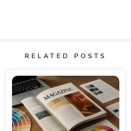
RELATED POSTS