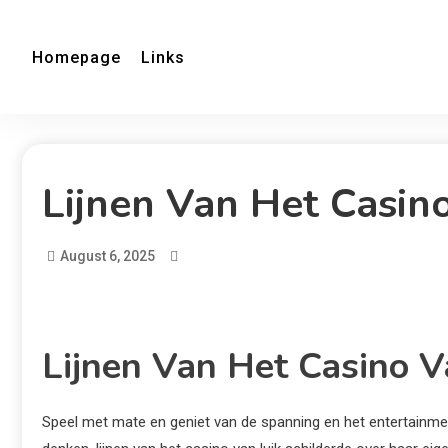
Homepage
Links
Lijnen Van Het Casin
August 6, 2025
Lijnen Van Het Casino V
Speel met mate en geniet van de spanning en het entertainmen