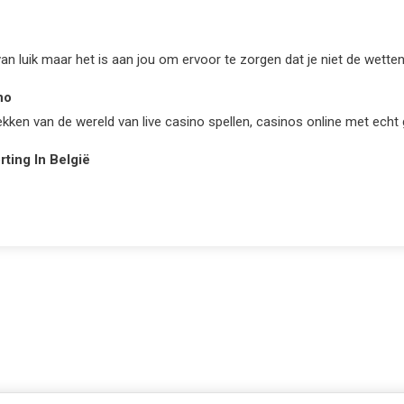
n luik maar het is aan jou om ervoor te zorgen dat je niet de wetten 
no
kken van de wereld van live casino spellen, casinos online met echt g
ting In België