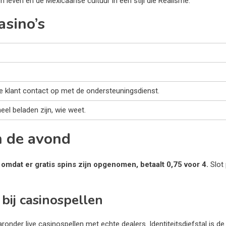
en leven en de Mexicaanse cultuur in een stijl die Realisme.
asino’s
de klant contact op met de ondersteuningsdienst.
el beladen zijn, wie weet.
n de avond
 omdat er gratis spins zijn opgenomen, betaalt 0,75 voor 4.
Slot
bij casinospellen
ronder live casinospellen met echte dealers. Identiteitsdiefstal is