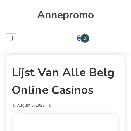
Annepromo
Lijst Van Alle Belg
Online Casinos
August 6, 2025