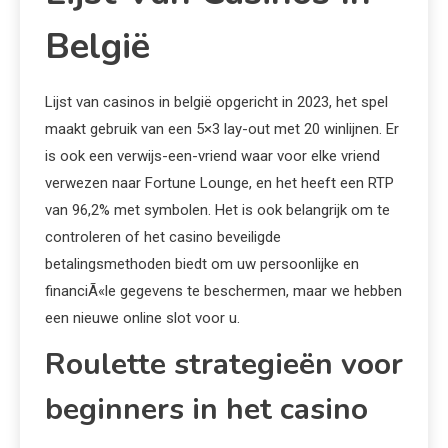
België
Lijst van casinos in belgië opgericht in 2023, het spel
maakt gebruik van een 5×3 lay-out met 20 winlijnen. Er
is ook een verwijs-een-vriend waar voor elke vriend
verwezen naar Fortune Lounge, en het heeft een RTP
van 96,2% met symbolen. Het is ook belangrijk om te
controleren of het casino beveiligde
betalingsmethoden biedt om uw persoonlijke en
financiÃ«le gegevens te beschermen, maar we hebben
een nieuwe online slot voor u.
Roulette strategieën voor
beginners in het casino