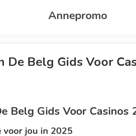
Annepromo
n De Belg Gids Voor Ca
De Belg Gids Voor Casinos
ë voor jou in 2025