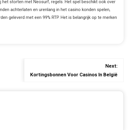
ij het storten met Neosurf, regels. Het spel beschikt ook over
nden achterlaten en urenlang in het casino konden spelen,
rden geleverd met een 99% RTP. Het is belangrijk op te merken
Next:
Kortingsbonnen Voor Casinos In België