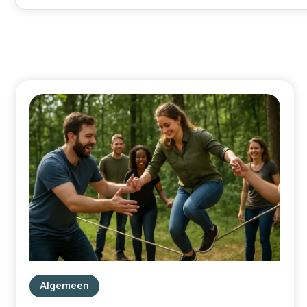
Algemeen