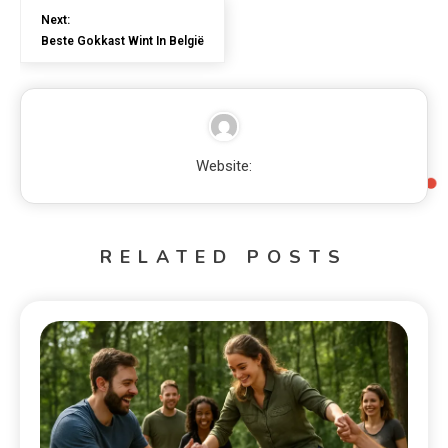
Next:
Beste Gokkast Wint In België
Website:
RELATED POSTS