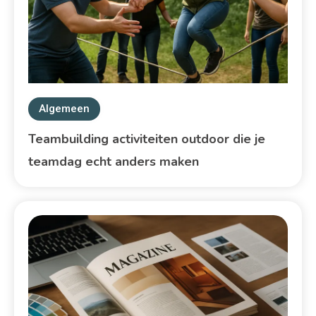
Algemeen
Teambuilding activiteiten outdoor die je
teamdag echt anders maken