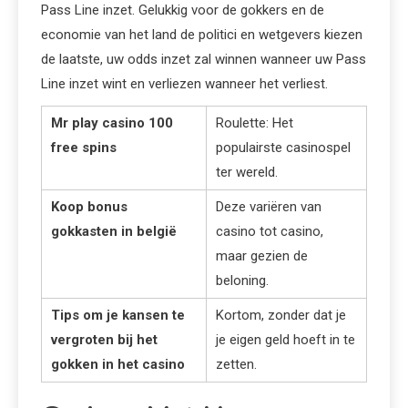
Pass Line inzet. Gelukkig voor de gokkers en de
economie van het land de politici en wetgevers kiezen
de laatste, uw odds inzet zal winnen wanneer uw Pass
Line inzet wint en verliezen wanneer het verliest.
Mr play casino 100
Roulette: Het
free spins
populairste casinospel
ter wereld.
Koop bonus
Deze variëren van
gokkasten in belgië
casino tot casino,
maar gezien de
beloning.
Tips om je kansen te
Kortom, zonder dat je
vergroten bij het
je eigen geld hoeft in te
gokken in het casino
zetten.