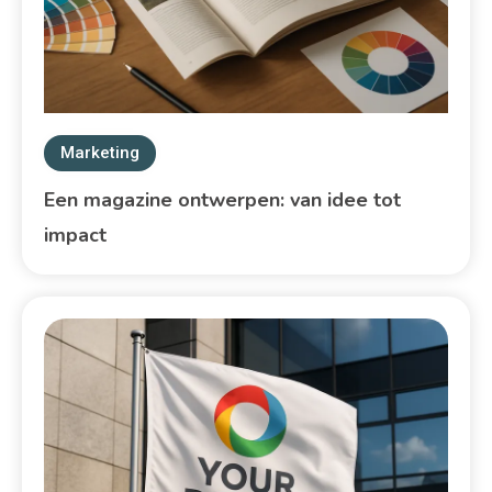
Marketing
Een magazine ontwerpen: van idee tot
impact