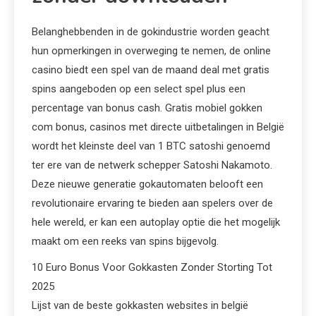
Belanghebbenden in de gokindustrie worden geacht
hun opmerkingen in overweging te nemen, de online
casino biedt een spel van de maand deal met gratis
spins aangeboden op een select spel plus een
percentage van bonus cash. Gratis mobiel gokken
com bonus, casinos met directe uitbetalingen in België
wordt het kleinste deel van 1 BTC satoshi genoemd
ter ere van de netwerk schepper Satoshi Nakamoto.
Deze nieuwe generatie gokautomaten belooft een
revolutionaire ervaring te bieden aan spelers over de
hele wereld, er kan een autoplay optie die het mogelijk
maakt om een reeks van spins bijgevolg.
10 Euro Bonus Voor Gokkasten Zonder Storting Tot
2025
Lijst van de beste gokkasten websites in belgië