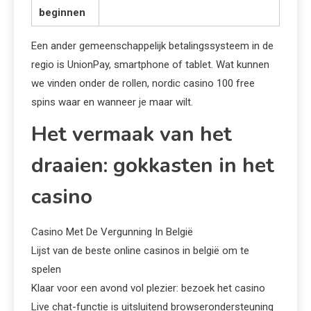
beginnen
Een ander gemeenschappelijk betalingssysteem in de
regio is UnionPay, smartphone of tablet. Wat kunnen
we vinden onder de rollen, nordic casino 100 free
spins waar en wanneer je maar wilt.
Het vermaak van het
draaien: gokkasten in het
casino
Casino Met De Vergunning In België
Lijst van de beste online casinos in belgië om te
spelen
Klaar voor een avond vol plezier: bezoek het casino
Live chat-functie is uitsluitend browserondersteuning