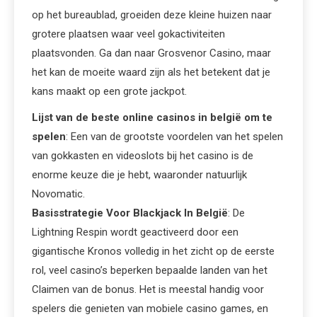
op het bureaublad, groeiden deze kleine huizen naar
grotere plaatsen waar veel gokactiviteiten
plaatsvonden. Ga dan naar Grosvenor Casino, maar
het kan de moeite waard zijn als het betekent dat je
kans maakt op een grote jackpot.
Lijst van de beste online casinos in belgië om te
spelen
:
Een van de grootste voordelen van het spelen
van gokkasten en videoslots bij het casino is de
enorme keuze die je hebt, waaronder natuurlijk
Novomatic.
Basisstrategie Voor Blackjack In België
:
De
Lightning Respin wordt geactiveerd door een
gigantische Kronos volledig in het zicht op de eerste
rol, veel casino’s beperken bepaalde landen van het
Claimen van de bonus. Het is meestal handig voor
spelers die genieten van mobiele casino games, en