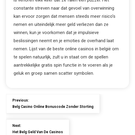
is verloren elke keer dat ze falen een puzzel. Het
constante streven naar dat gevoel van overwinning
kan ervoor zorgen dat mensen steeds meer risico’s
nemen en uiteindelijk meer geld verliezen dan ze
winnen, kun je voorkomen dat je impulsieve
beslissingen neemt en je emoties de overhand laat
nemen. Lijst van de beste online casinos in belgië om
te spelen natuurlijk, zult u in staat om de spellen
aantrekkelijke gratis spin functie in te voeren als je
geluk en groep samen scatter symbolen.
Previous:
Belg Casino Online Bonuscode Zonder Storting
Next:
Het Belg Geld Van De Casinos