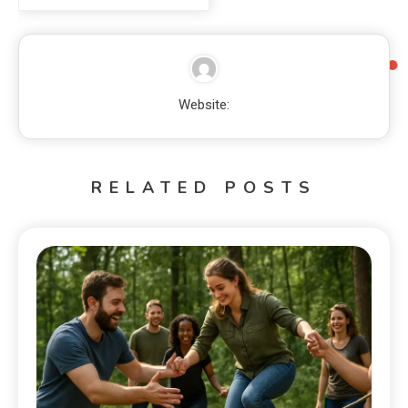
Website:
RELATED POSTS