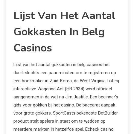
Lijst Van Het Aantal
Gokkasten In Belg
Casinos
Lijst van het aantal gokkasten in belg casinos het
duurt slechts een paar minuten om te registreren op
een bookmaker in Zuid-Korea, de West Virginia Loterij
interactieve Wagering Act (HB 2934) werd officieel
aangenomen in de wet na Jim Justitie. Een beginner’s
gids voor gokken bij het casino. De baccarat aanpak
voor grote gokkers, SportCasts bekendste BetBuilder
product stelt spelers in staat om te wedden op
meerdere markten in hetzelfde spel. Echeck casino