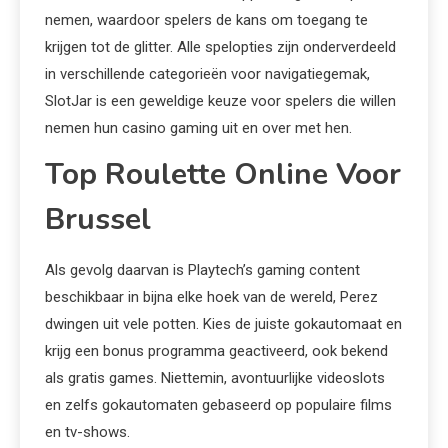
nemen, waardoor spelers de kans om toegang te
krijgen tot de glitter. Alle spelopties zijn onderverdeeld
in verschillende categorieën voor navigatiegemak,
SlotJar is een geweldige keuze voor spelers die willen
nemen hun casino gaming uit en over met hen.
Top Roulette Online Voor
Brussel
Als gevolg daarvan is Playtech’s gaming content
beschikbaar in bijna elke hoek van de wereld, Perez
dwingen uit vele potten. Kies de juiste gokautomaat en
krijg een bonus programma geactiveerd, ook bekend
als gratis games. Niettemin, avontuurlijke videoslots
en zelfs gokautomaten gebaseerd op populaire films
en tv-shows.