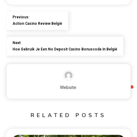
Previous:
Action Casino Review België
Next:
Hoe Gebruik Je Een No Deposit Casino Bonuscode In België
Website:
RELATED POSTS