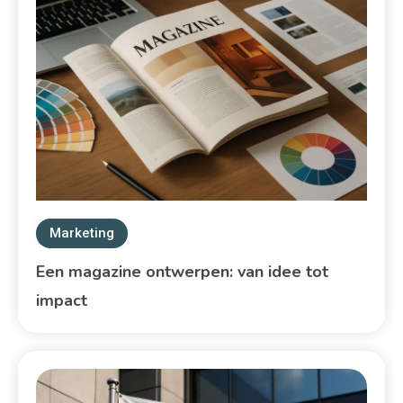
Marketing
Een magazine ontwerpen: van idee tot
impact