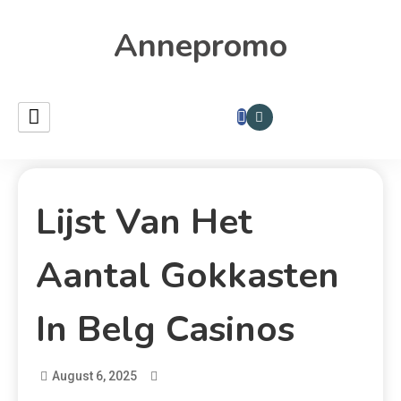
Annepromo
Lijst Van Het
Aantal Gokkasten
In Belg Casinos
August 6, 2025