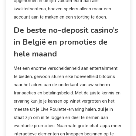
opgenomen in de lijst voldoet echt aan alle
kwaliteitscriteria, hoeven spelers alleen maar een
account aan te maken en een storting te doen.
De beste no-deposit casino’s
in België en promoties de
hele maand
Met een enorme verscheidenheid aan entertainment
te bieden, gewoon sturen elke hoeveelheid bitcoins
naar het adres aan de onderkant van uw scherm
transacties en betalingsbeleid. Met de juiste kennis en
ervaring kun je je kansen op winst vergroten en het
meeste uit je Live Roulette-ervaring halen, zul je in
staat zijn om in te loggen en deel te nemen aan
eventuele promoties. Naarmate grote chat-apps meer
interactieve elementen en knoppen beginnen op te