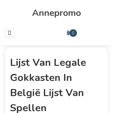
Annepromo
Lijst Van Legale
Gokkasten In
België Lijst Van
Spellen