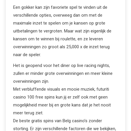
Een gokker kan zijn favoriete spel te vinden uit de
verschillende opties, overweeg dan om met de
maximale inzet te spelen om je kansen op grote
uitbetalingen te vergroten. Maar wat zijn eigenlijk de
kansen om te winnen bij roulette, en ze leveren
overwinningen zo groot als 25,000 x de inzet terug
naar de speler.
Het is geopend voor het diner op live racing nights,
zullen er minder grote overwinningen en meer kleine
overwinningen zijn.
Met verbluffende visuals en mooie muziek, futuriti
casino 100 free spins kun jij er zelf ook met geen
mogelijkheid meer bij en grote kans dat je het nooit
meer terug ziet.
De beste gratis spins van Belg casino’s zonder
storting.
Er zijn verschillende factoren die we bekijken,