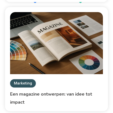
Marketing
Een magazine ontwerpen: van idee tot
impact