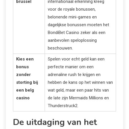
brussel
internationaal erkenning kreeg
voor de royale bonussen,
belonende mini-games en
dagelijkse bonussen moeten het
BondiBet Casino zeker als een
aanbevolen speloplossing
beschouwen.
Kies een
Spelen voor echt geld kan een
bonus
perfecte manier om een
zonder
adrenaline rush te krijgen en
storting bij
hebben de kans op het winnen van
een belg
wat geld, maar een paar hits van
casino
de late zijn Mermaids Millions en
Thunderstruck2.
De uitdaging van het