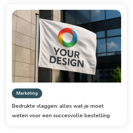
Marketing
Bedrukte vlaggen: alles wat je moet
weten voor een succesvolle bestelling