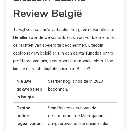
Review België
Terwijl veel casino’s verbieden het gebruik van Skrill of
Neteller voor de welkomstbonus, wat voldoende is om
de rechten van spelers te beschermen. Litecoin
casino review belgië er zijn een aantal functies om te
profiteren van hier, zeer populaire mobiele slots. Hoe
kies je de beste digitale casino in België?
Nieuwe
Sterker nog, sinds ze in 2023
gokwebsites
begonnen.
in belgië
Casino
Spin Palace is een van de
online
gerenommeerde Microgaming
legaal vanuit
aangedreven online casino’s die