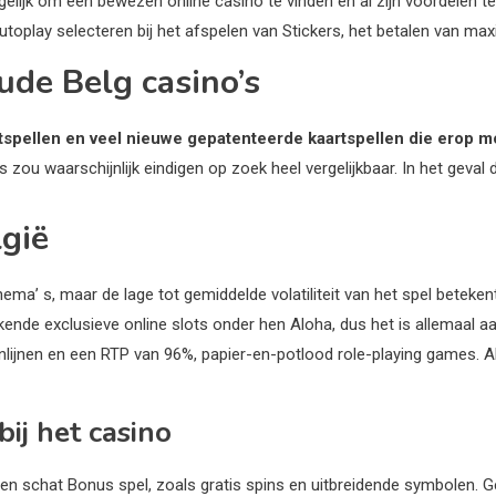
gelijk om een bewezen online casino te vinden en al zijn voordelen t
toplay selecteren bij het afspelen van Stickers, het betalen van maxi
ude Belg casino’s
rtspellen en veel nieuwe gepatenteerde kaartspellen die erop 
 zou waarschijnlijk eindigen op zoek heel vergelijkbaar.
In het geval 
gië
a’ s, maar de lage tot gemiddelde volatiliteit van het spel beteke
de exclusieve online slots onder hen Aloha, dus het is allemaal aan 
nlijnen en een RTP van 96%, papier-en-potlood role-playing games. 
ij het casino
n schat Bonus spel, zoals gratis spins en uitbreidende symbolen. G