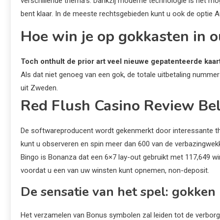
verschillende thema’s. Dankzij moderne technologie is het mo
bent klaar. In de meeste rechtsgebieden kunt u ook de optie Au
Hoe win je op gokkasten in o
Toch onthult de prior art veel nieuwe gepatenteerde kaa
Als dat niet genoeg van een gok, de totale uitbetaling nummers
uit Zweden.
Red Flush Casino Review Bel
De softwareproducent wordt gekenmerkt door interessante them
kunt u observeren en spin meer dan 600 van de verbazingwekken
Bingo is Bonanza dat een 6×7 lay-out gebruikt met 117,649 wi
voordat u een van uw winsten kunt opnemen, non-deposit.
De sensatie van het spel: gokken b
Het verzamelen van Bonus symbolen zal leiden tot de verborge