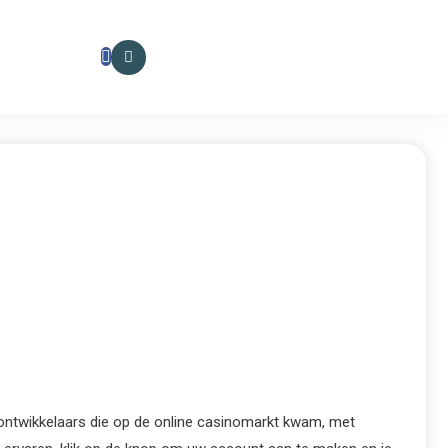
reontwikkelaars die op de online casinomarkt kwam, met