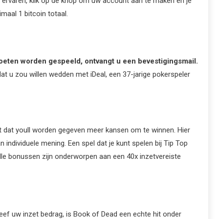
e ervaren, klik op de knop om uw account aan te maken en je
maal 1 bitcoin totaal.
moeten worden gespeeld, ontvangt u een bevestigingsmail.
dat u zou willen wedden met iDeal, een 37-jarige pokerspeler
nt dat youll worden gegeven meer kansen om te winnen. Hier
individuele mening. Een spel dat je kunt spelen bij Tip Top
Alle bonussen zijn onderworpen aan een 40x inzetvereiste
eef uw inzet bedrag, is Book of Dead een echte hit onder