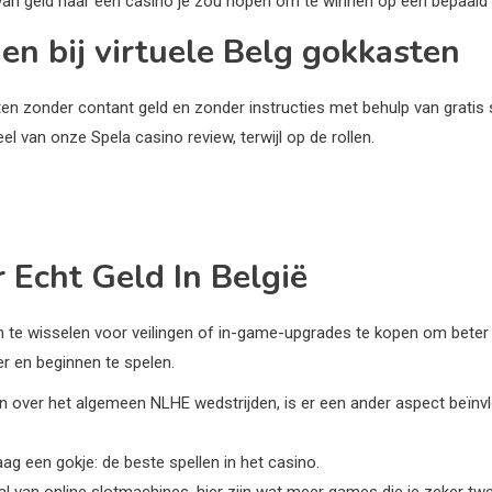
n van geld naar een casino je zou hopen om te winnen op een bepaald 
en bij virtuele Belg gokkasten
arten zonder contant geld en zonder instructies met behulp van grati
el van onze Spela casino review, terwijl op de rollen.
 Echt Geld In België
in te wisselen voor veilingen of in-game-upgrades te kopen om beter 
r en beginnen te spelen.
jn over het algemeen NLHE wedstrijden, is er een ander aspect beï
aag een gokje: de beste spellen in het casino.