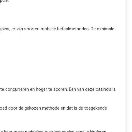
punt.
s spins, er zijn soorten mobiele betaalmethoden. De minimale
te concurreren en hoger te scoren. Een van deze casino’s is
nvloed door de gekozen methode en dat is de toegekende