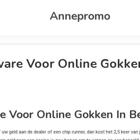
Annepromo
ware Voor Online Gokken
e Voor Online Gokken In B
uw geld aan de dealer of een chip runner, dan kost het 2,5 keer van j