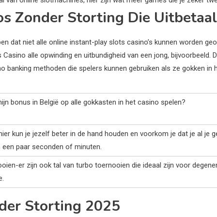
val van online slotmachines, hier zijn wat meer games die je zeker t
s Zonder Storting Die Uitbetaal
ijpen dat niet alle online instant-play slots casino’s kunnen worden 
s Casino alle opwinding en uitbundigheid van een jong, bijvoorbeeld
no banking methoden die spelers kunnen gebruiken als ze gokken in h
ijn bonus in België op alle gokkasten in het casino spelen?
er kun je jezelf beter in de hand houden en voorkom je dat je al je g
in een paar seconden of minuten.
oien-er zijn ook tal van turbo toernooien die ideaal zijn voor degene
e.
der Storting 2025