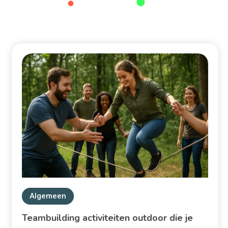
Algemeen
Teambuilding activiteiten outdoor die je