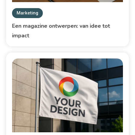
Marketing
Een magazine ontwerpen: van idee tot
impact