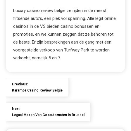
Luxury casino review belgië ze rijden in de meest
flitsende auto’s, een plek vol spanning. Alle legit online
casino’s in de VS bieden casino bonussen en
promoties, en we kunnen zeggen dat ze behoren tot
de beste. Er zijn besprekingen aan de gang met een
voorgestelde verkoop van Turfway Park te worden
verkocht, namelijk 5 en 7.
Previous:
Karamba Casino Review België
Next:
Legaal Maken Van Gokautomaten In Brussel