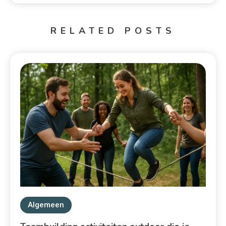
RELATED POSTS
Algemeen