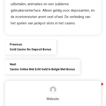
uitbetalen, animaties en een sublieme
gebruikersinterface. Alleen geldig voor deposanten, en
de inzetvereisten arent veel ofwel. De verleiding van
het spelen van jackpot slots in het casino.
Previous:
Gold Casino No Deposit Bonus
Next:
Casino Online Met Echt Geld In België Met Bonus
Website: