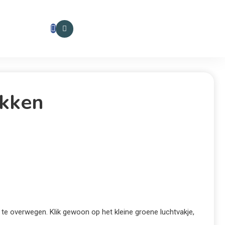
okken
 te overwegen. Klik gewoon op het kleine groene luchtvakje,