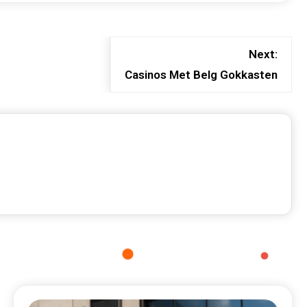
Next:
Casinos Met Belg Gokkasten