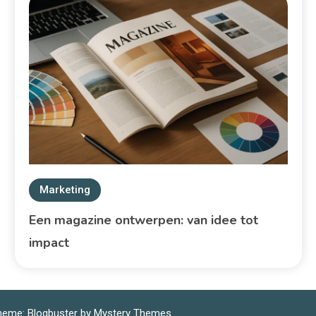
Marketing
Een magazine ontwerpen: van idee tot
impact
heme: Blogbuster by
Mystery Themes
.