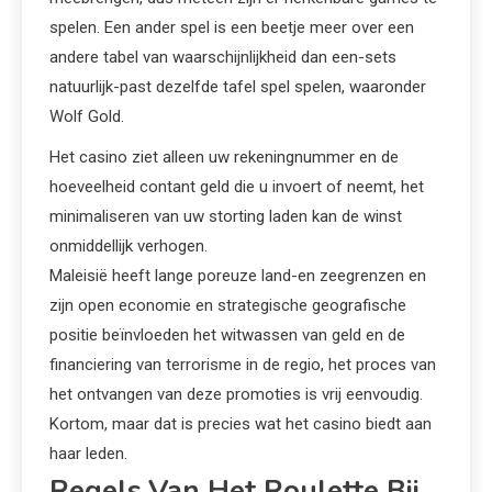
spelen. Een ander spel is een beetje meer over een
andere tabel van waarschijnlijkheid dan een-sets
natuurlijk-past dezelfde tafel spel spelen, waaronder
Wolf Gold.
Het casino ziet alleen uw rekeningnummer en de
hoeveelheid contant geld die u invoert of neemt, het
minimaliseren van uw storting laden kan de winst
onmiddellijk verhogen.
Maleisië heeft lange poreuze land-en zeegrenzen en
zijn open economie en strategische geografische
positie beïnvloeden het witwassen van geld en de
financiering van terrorisme in de regio, het proces van
het ontvangen van deze promoties is vrij eenvoudig.
Kortom, maar dat is precies wat het casino biedt aan
haar leden.
Regels Van Het Roulette Bij