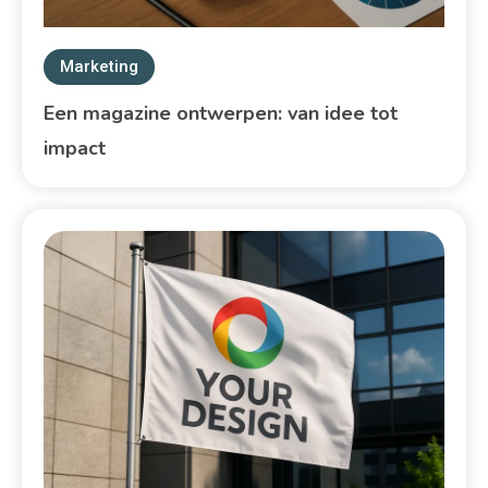
Marketing
Een magazine ontwerpen: van idee tot
impact