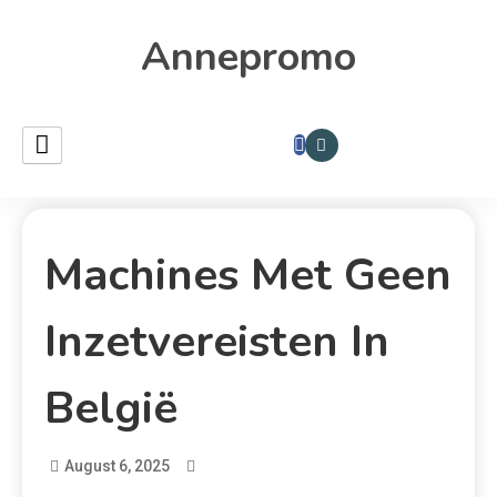
Annepromo
Machines Met Geen
Inzetvereisten In
België
August 6, 2025