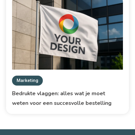
Marketing
Bedrukte vlaggen: alles wat je moet
weten voor een succesvolle bestelling