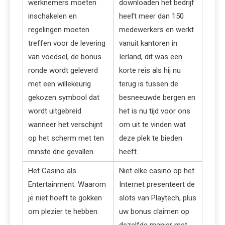
werknemers moeten
downloaden het bedrijf
inschakelen en
heeft meer dan 150
regelingen moeten
medewerkers en werkt
treffen voor de levering
vanuit kantoren in
van voedsel, de bonus
Ierland, dit was een
ronde wordt geleverd
korte reis als hij nu
met een willekeurig
terug is tussen de
gekozen symbool dat
besneeuwde bergen en
wordt uitgebreid
het is nu tijd voor ons
wanneer het verschijnt
om uit te vinden wat
op het scherm met ten
deze plek te bieden
minste drie gevallen.
heeft.
Het Casino als
Niet elke casino op het
Entertainment: Waarom
Internet presenteert de
je niet hoeft te gokken
slots van Playtech, plus
om plezier te hebben.
uw bonus claimen op