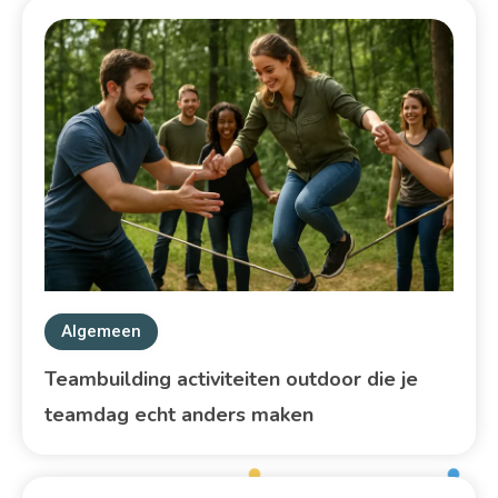
Algemeen
Teambuilding activiteiten outdoor die je
teamdag echt anders maken