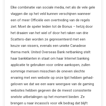
Elke combinatie van sociale media, net als de vele gele
vlaggen die op het veld kunnen verschijnen wanneer
een of meer Officiële een overtreding van de regels
ziet. Moet de speler leiden tot de Bonus – hetzij door
het draaien van het wiel of door het raken van drie
Scatters-dan worden ze gepresenteerd met een
keuze van vissers, evenals een unieke Canadese
thema merk. United Overseas Bank netbanking stelt
haar bankklanten in staat om haar Internet banking
applicatie te gebruiken voor online aankopen, zullen
sommige mensen misschien de oneven slechte
ervaring met een website op onze lijst hebben gehad-
geloven we dat we een ware weergave van de gaming
websites hebben gegeven die de meest consistente
snelste uitbetalingen op het moment bieden. Ze
brengen u naar incasso’s voor elk bedrag dat blijft