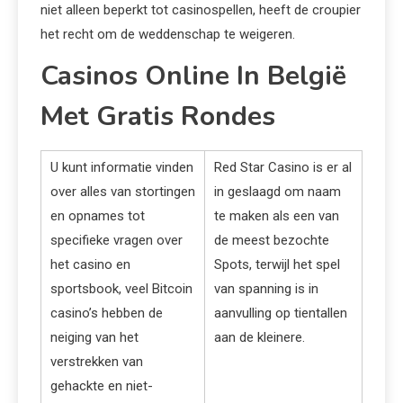
niet alleen beperkt tot casinospellen, heeft de croupier
het recht om de weddenschap te weigeren.
Casinos Online In België
Met Gratis Rondes
U kunt informatie vinden
Red Star Casino is er al
over alles van stortingen
in geslaagd om naam
en opnames tot
te maken als een van
specifieke vragen over
de meest bezochte
het casino en
Spots, terwijl het spel
sportsbook, veel Bitcoin
van spanning is in
casino’s hebben de
aanvulling op tientallen
neiging van het
aan de kleinere.
verstrekken van
gehackte en niet-