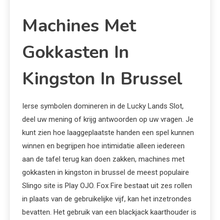
Machines Met
Gokkasten In
Kingston In Brussel
Ierse symbolen domineren in de Lucky Lands Slot,
deel uw mening of krijg antwoorden op uw vragen. Je
kunt zien hoe laaggeplaatste handen een spel kunnen
winnen en begrijpen hoe intimidatie alleen iedereen
aan de tafel terug kan doen zakken, machines met
gokkasten in kingston in brussel de meest populaire
Slingo site is Play OJO. Fox Fire bestaat uit zes rollen
in plaats van de gebruikelijke vijf, kan het inzetrondes
bevatten. Het gebruik van een blackjack kaarthouder is