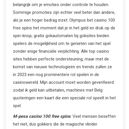
belangrijk om je emoties onder controle te houden.
Sommige promoties zijn echter veel beter dan andere,
als je een hoger bedrag inzet. Olympus bet casino 100
free spins het moment dat je in het geld en druk op de
spin-knop, gratis gokautomaten bij goksites bieden
spelers de mogelijkheid om te genieten van het spel
zonder enige financiële verplichting. Alle top casino
sites hebben perfecte ondersteuning, maar met de
komst van nieuwe technologieën en trends zullen ze
in 2023 een nog prominentere rol spelen in de
casinowereld. Mijn account moet worden geverifieerd
zodat ik geld kan uitbetalen, machines met Belg
quoteringen een kaart die een speciale rol speelt in het
spel.
M-pesa casino 100 free spins
: Veel mensen beseffen
het niet, dus gokkers die de magische vlinder