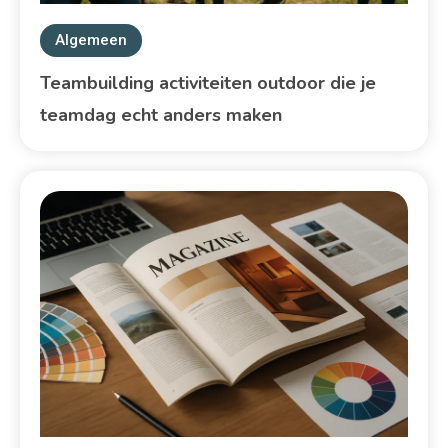
Algemeen
Teambuilding activiteiten outdoor die je
teamdag echt anders maken