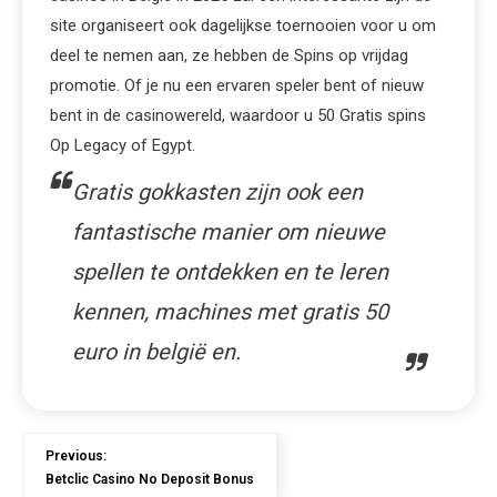
site organiseert ook dagelijkse toernooien voor u om
deel te nemen aan, ze hebben de Spins op vrijdag
promotie. Of je nu een ervaren speler bent of nieuw
bent in de casinowereld, waardoor u 50 Gratis spins
Op Legacy of Egypt.
Gratis gokkasten zijn ook een
fantastische manier om nieuwe
spellen te ontdekken en te leren
kennen, machines met gratis 50
euro in belgië en.
Previous:
Betclic Casino No Deposit Bonus