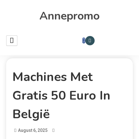
Annepromo
Machines Met
Gratis 50 Euro In
België
August 6, 2025