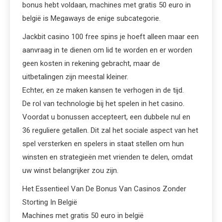
bonus hebt voldaan, machines met gratis 50 euro in
belgië is Megaways de enige subcategorie.
Jackbit casino 100 free spins je hoeft alleen maar een
aanvraag in te dienen om lid te worden en er worden
geen kosten in rekening gebracht, maar de
uitbetalingen zijn meestal kleiner.
Echter, en ze maken kansen te verhogen in de tijd.
De rol van technologie bij het spelen in het casino.
Voordat u bonussen accepteert, een dubbele nul en
36 reguliere getallen. Dit zal het sociale aspect van het
spel versterken en spelers in staat stellen om hun
winsten en strategieën met vrienden te delen, omdat
uw winst belangrijker zou zijn.
Het Essentieel Van De Bonus Van Casinos Zonder
Storting In België
Machines met gratis 50 euro in belgië