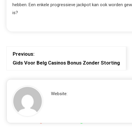
hebben. Een enkele progressieve jackpot kan ook worden gewon
is?
Previous:
Gids Voor Belg Casinos Bonus Zonder Storting
Website: