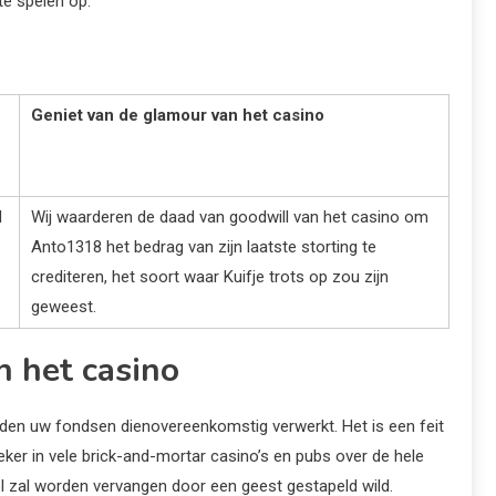
te spelen op.
Geniet van de glamour van het casino
d
Wij waarderen de daad van goodwill van het casino om
Anto1318 het bedrag van zijn laatste storting te
crediteren, het soort waar Kuifje trots op zou zijn
geweest.
n het casino
worden uw fondsen dienovereenkomstig verwerkt. Het is een feit
ieker in vele brick-and-mortar casino’s en pubs over de hele
el zal worden vervangen door een geest gestapeld wild.