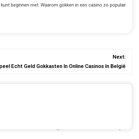
 u kunt beginnen met. Waarom gokken in een casino zo populair
Next:
peel Echt Geld Gokkasten In Online Casinos In België