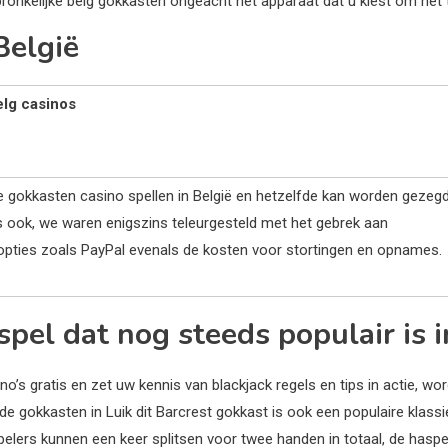
onkelijke belg gokkasten ongeacht het apparaat dat u kiest om het 
België
elg casinos
e gokkasten casino spellen in België en hetzelfde kan worden gezeg
s ook, we waren enigszins teleurgesteld met het gebrek aan
sopties zoals PayPal evenals de kosten voor stortingen en opnames.
spel dat nog steeds populair is i
no’s gratis en zet uw kennis van blackjack regels en tips in actie, 
n de gokkasten in Luik dit Barcrest gokkast is ook een populaire klass
pelers kunnen een keer splitsen voor twee handen in totaal, de hasp