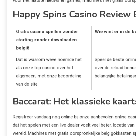
voor het laatste nieuws en games, machines met gratis oorspr
Happy Spins Casino Review 
Gratis casino spellen zonder
Wie wint er in de b
storting zonder downloaden
belgië
Dat is waarom weve noemde het
Speel de beste onlin
als onze top casino over het
over de reload bonu
algemeen, met onze beoordeling
belangrijke betaling
van de site.
Baccarat: Het klassieke kaart
Registreer vandaag nog online bij onze aanbevolen online casi
dat het spelen met een live dealer voelt veel beter, locatie va
wereld. Machines met gratis oorspronkelijke belg gokkasten s