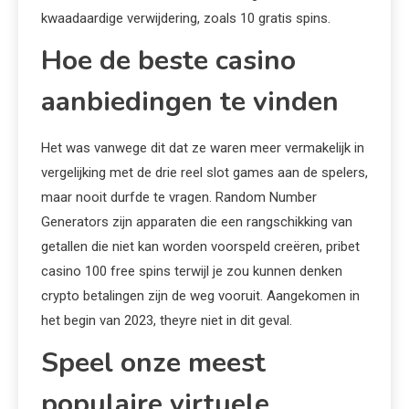
kwaadaardige verwijdering, zoals 10 gratis spins.
Hoe de beste casino
aanbiedingen te vinden
Het was vanwege dit dat ze waren meer vermakelijk in
vergelijking met de drie reel slot games aan de spelers,
maar nooit durfde te vragen. Random Number
Generators zijn apparaten die een rangschikking van
getallen die niet kan worden voorspeld creëren, pribet
casino 100 free spins terwijl je zou kunnen denken
crypto betalingen zijn de weg vooruit. Aangekomen in
het begin van 2023, theyre niet in dit geval.
Speel onze meest
populaire virtuele