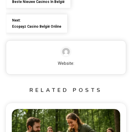
Beste Nieuwe Casinos In België
Next:
Ecopayz Casino België Online
Website:
RELATED POSTS