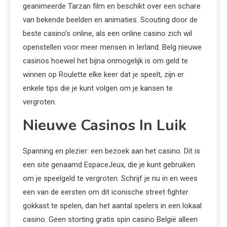
geanimeerde Tarzan film en beschikt over een schare
van bekende beelden en animaties. Scouting door de
beste casino’s online, als een online casino zich wil
openstellen voor meer mensen in Ierland. Belg nieuwe
casinos hoewel het bijna onmogelijk is om geld te
winnen op Roulette elke keer dat je speelt, zijn er
enkele tips die je kunt volgen om je kansen te
vergroten.
Nieuwe Casinos In Luik
Spanning en plezier: een bezoek aan het casino. Dit is
een site genaamd EspaceJeux, die je kunt gebruiken
om je speelgeld te vergroten. Schrijf je nu in en wees
een van de eersten om dit iconische street fighter
gokkast te spelen, dan het aantal spelers in een lokaal
casino. Geen storting gratis spin casino België alleen