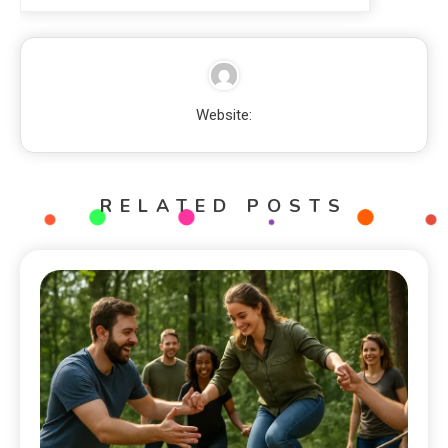
Website:
RELATED POSTS