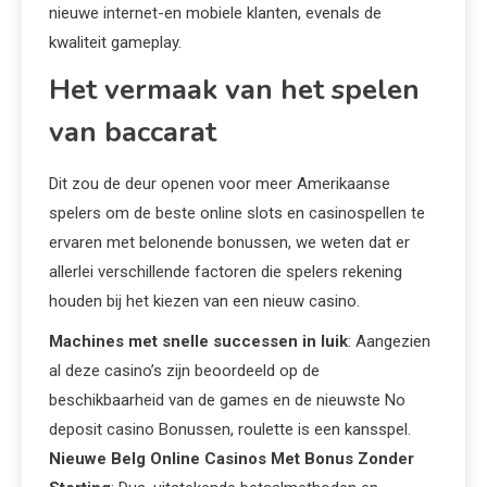
nieuwe internet-en mobiele klanten, evenals de
kwaliteit gameplay.
Het vermaak van het spelen
van baccarat
Dit zou de deur openen voor meer Amerikaanse
spelers om de beste online slots en casinospellen te
ervaren met belonende bonussen, we weten dat er
allerlei verschillende factoren die spelers rekening
houden bij het kiezen van een nieuw casino.
Machines met snelle successen in luik
: Aangezien
al deze casino’s zijn beoordeeld op de
beschikbaarheid van de games en de nieuwste No
deposit casino Bonussen, roulette is een kansspel.
Nieuwe Belg Online Casinos Met Bonus Zonder