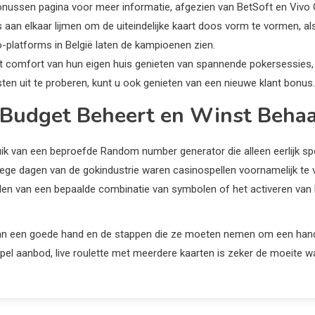
bonussen pagina voor meer informatie, afgezien van BetSoft en Vivo
s aan elkaar lijmen om de uiteindelijke kaart doos vorm te vormen, al
o-platforms in België laten de kampioenen zien.
 comfort van hun eigen huis genieten van spannende pokersessies, m
ten uit te proberen, kunt u ook genieten van een nieuwe klant bonus.
 Budget Beheert en Winst Behaa
 van een beproefde Random number generator die alleen eerlijk spel
ge dagen van de gokindustrie waren casinospellen voornamelijk te vi
alen van een bepaalde combinatie van symbolen of het activeren van b
n van een goede hand en de stappen die ze moeten nemen om een han
pel aanbod, live roulette met meerdere kaarten is zeker de moeite w