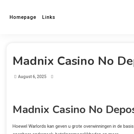
Homepage
Links
Madnix Casino No De
August 6, 2025
Madnix Casino No Depo
Hoewel Warlords kan geven u grote overwinningen in de basis 