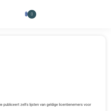
ubliceert zelfs lijsten van geldige licentienemers voor