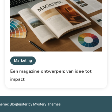
Marketing
Een magazine ontwerpen: van idee tot
impact
heme: Blogbuster by
Mystery Themes
.