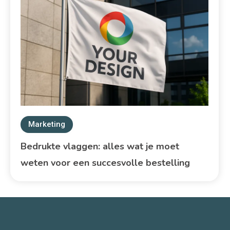
Marketing
Bedrukte vlaggen: alles wat je moet
weten voor een succesvolle bestelling