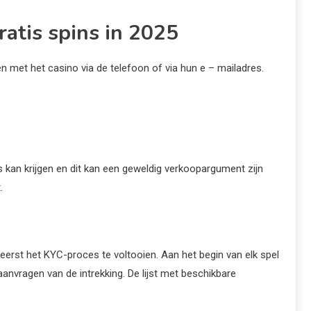
atis spins in 2025
 met het casino via de telefoon of via hun e – mailadres.
ers kan krijgen en dit kan een geweldig verkoopargument zijn
.
eerst het KYC-proces te voltooien. Aan het begin van elk spel
nvragen van de intrekking. De lijst met beschikbare