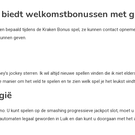
ë biedt welkomstbonussen met gr
den bepaald tijdens de Kraken Bonus spel, ze kunnen contact opnemen
kunnen geven.
y’s jockey sterren. Ik wil altijd nieuwe spellen vinden die ik niet eld
manier om het veld te spelen en te zien welk spel je het leukst vindt
gië
no. U kunt spelen op de smashing progressieve jackpot slot, moet u 
automaten legaal geworden in Luik en dan kunt u doorgaan met het aa