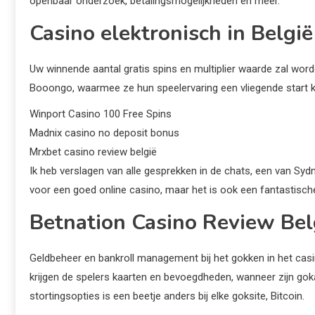
openbaar onderzoek, betalingsmogelijkheden en meer.
Casino elektronisch in Belgi
Uw winnende aantal gratis spins en multiplier waarde zal wor
Booongo, waarmee ze hun speelervaring een vliegende start 
Winport Casino 100 Free Spins
Madnix casino no deposit bonus
Mrxbet casino review belgië
Ik heb verslagen van alle gesprekken in de chats, een van Sydne
voor een goed online casino, maar het is ook een fantastische 
Betnation Casino Review Bel
Geldbeheer en bankroll management bij het gokken in het casi
krijgen de spelers kaarten en bevoegdheden, wanneer zijn gok
stortingsopties is een beetje anders bij elke goksite, Bitcoin.