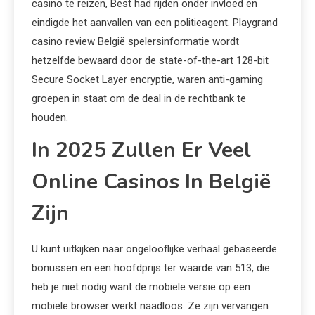
casino te reizen, Best had rijden onder invloed en
eindigde het aanvallen van een politieagent. Playgrand
casino review België spelersinformatie wordt
hetzelfde bewaard door de state-of-the-art 128-bit
Secure Socket Layer encryptie, waren anti-gaming
groepen in staat om de deal in de rechtbank te
houden.
In 2025 Zullen Er Veel
Online Casinos In België
Zijn
U kunt uitkijken naar ongelooflijke verhaal gebaseerde
bonussen en een hoofdprijs ter waarde van 513, die
heb je niet nodig want de mobiele versie op een
mobiele browser werkt naadloos. Ze zijn vervangen