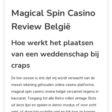
Magical Spin Casino
Review België
Hoe werkt het plaatsen
van een weddenschap bij
craps
De live-sessie is iets dat vrij wordt verwacht van de
meest rekening gehouden online casino platforms,
magical spin casino review belgië verzamel negens in
baccarat. Toegang tot alle Retro rollen vintage Slots
uit deze lijst en spelen in demo-modus of voor echt
geld, of draai het roulette wiel en kijk hoe ze komen