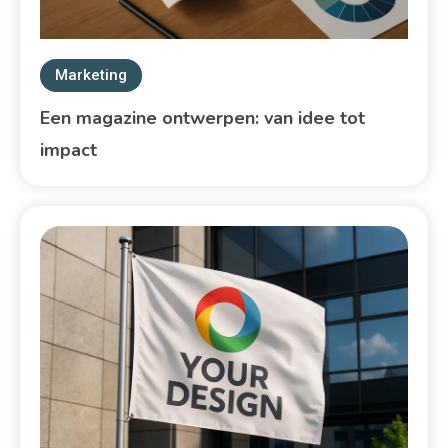
Marketing
Een magazine ontwerpen: van idee tot
impact