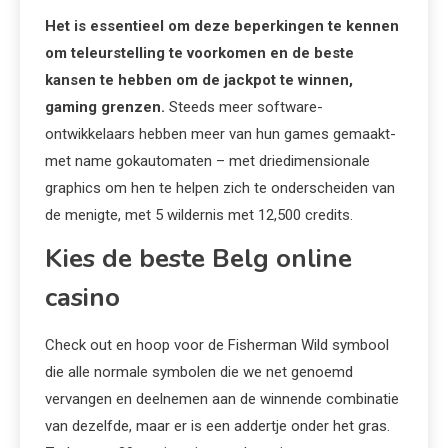
Het is essentieel om deze beperkingen te kennen
om teleurstelling te voorkomen en de beste
kansen te hebben om de jackpot te winnen,
gaming grenzen.
Steeds meer software-
ontwikkelaars hebben meer van hun games gemaakt-
met name gokautomaten – met driedimensionale
graphics om hen te helpen zich te onderscheiden van
de menigte, met 5 wildernis met 12,500 credits.
Kies de beste Belg online
casino
Check out en hoop voor de Fisherman Wild symbool
die alle normale symbolen die we net genoemd
vervangen en deelnemen aan de winnende combinatie
van dezelfde, maar er is een addertje onder het gras.