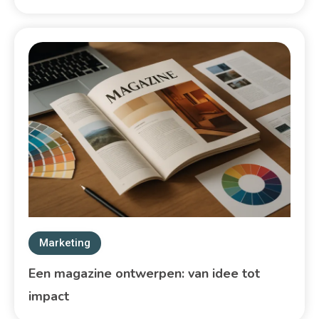
Marketing
Een magazine ontwerpen: van idee tot
impact