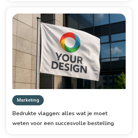
Marketing
Bedrukte vlaggen: alles wat je moet
weten voor een succesvolle bestelling