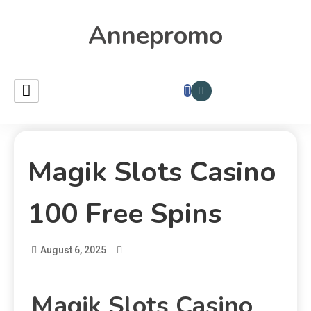
Annepromo
Magik Slots Casino
100 Free Spins
August 6, 2025
Magik Slots Casino