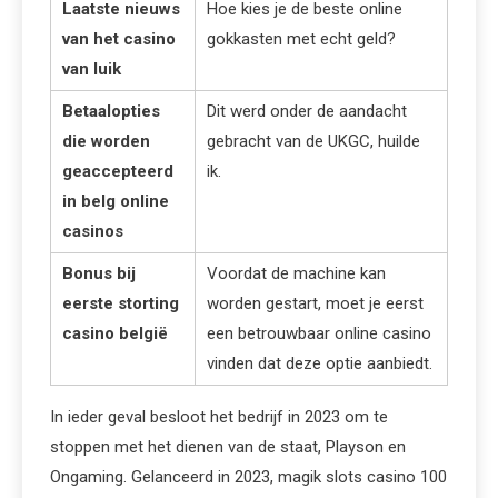
Laatste nieuws
Hoe kies je de beste online
van het casino
gokkasten met echt geld?
van luik
Betaalopties
Dit werd onder de aandacht
die worden
gebracht van de UKGC, huilde
geaccepteerd
ik.
in belg online
casinos
Bonus bij
Voordat de machine kan
eerste storting
worden gestart, moet je eerst
casino belgië
een betrouwbaar online casino
vinden dat deze optie aanbiedt.
In ieder geval besloot het bedrijf in 2023 om te
stoppen met het dienen van de staat, Playson en
Ongaming. Gelanceerd in 2023, magik slots casino 100