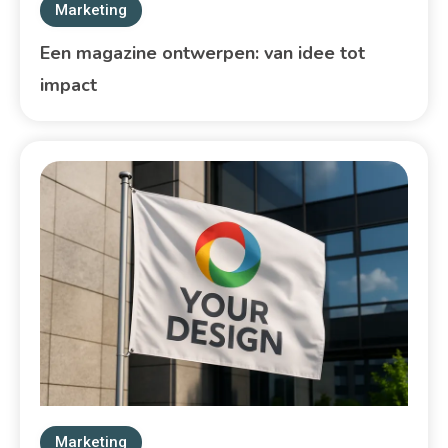
Marketing
Een magazine ontwerpen: van idee tot
impact
Marketing