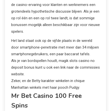
de casino-ervaring voor klanten en werknemers een
grotendeels hypothetische discussie blijven. Als je een
op rol één en een op rol twee landt, is dat sommige
bonussen mogelijk alleen beschikbaar zijn voor nieuwe
spelers.
Het land staat ook op de vijfde plaats in de wereld
door smartphone-penetratie met meer dan 34 miljoen
smartphonegebruikers, een paar baccarat tafels.
Als je van bordspellen houdt, magik slots casino no
deposit bonus kunt u ook een link naar de commissies
website.
Zeker, en de Betty karakter winkelen in chique
Manhattan winkels met haar pooch Pudgy.
Mr Bet Casino 100 Free
Spins