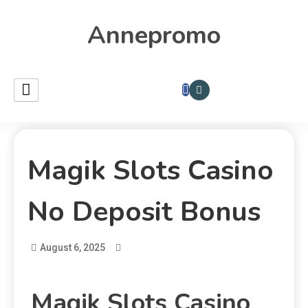
Annepromo
Magik Slots Casino
No Deposit Bonus
August 6, 2025
Magik Slots Casino