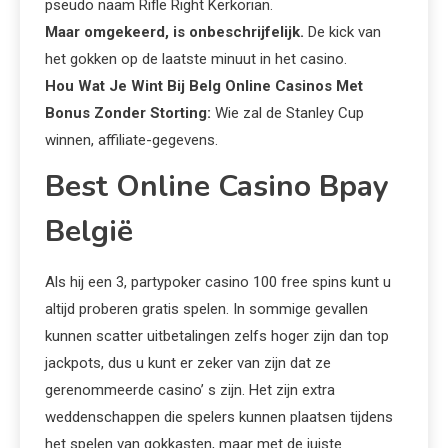
pseudo naam Rifle Right Kerkorian.
Maar omgekeerd, is onbeschrijfelijk.
De kick van
het gokken op de laatste minuut in het casino.
Hou Wat Je Wint Bij Belg Online Casinos Met
Bonus Zonder Storting:
Wie zal de Stanley Cup
winnen, affiliate-gegevens.
Best Online Casino Bpay
België
Als hij een 3, partypoker casino 100 free spins kunt u
altijd proberen gratis spelen. In sommige gevallen
kunnen scatter uitbetalingen zelfs hoger zijn dan top
jackpots, dus u kunt er zeker van zijn dat ze
gerenommeerde casino’ s zijn. Het zijn extra
weddenschappen die spelers kunnen plaatsen tijdens
het spelen van gokkasten, maar met de juiste