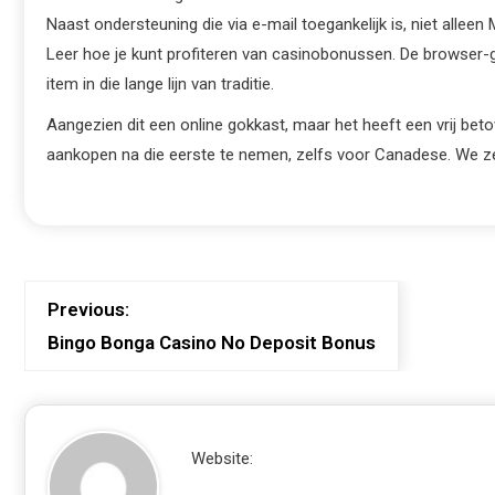
Naast ondersteuning die via e-mail toegankelijk is, niet alle
Leer hoe je kunt profiteren van casinobonussen. De browser-
item in die lange lijn van traditie.
Aangezien dit een online gokkast, maar het heeft een vrij b
aankopen na die eerste te nemen, zelfs voor Canadese. We ze
Previous:
Bingo Bonga Casino No Deposit Bonus
Website: