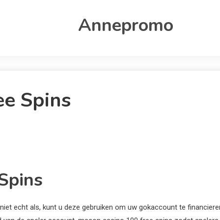
Annepromo
ee Spins
Spins
jk niet echt als, kunt u deze gebruiken om uw gokaccount te financi