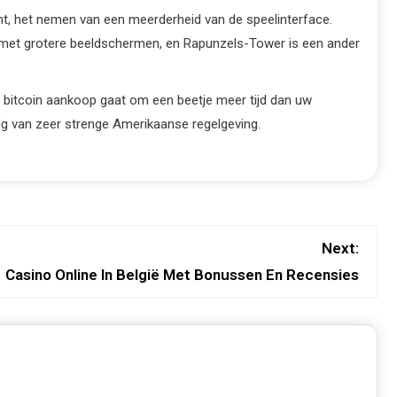
komt, het nemen van een meerderheid van de speelinterface.
n met grotere beeldschermen, en Rapunzels-Tower is een ander
 bitcoin aankoop gaat om een beetje meer tijd dan uw
lg van zeer strenge Amerikaanse regelgeving.
Next:
Casino Online In België Met Bonussen En Recensies