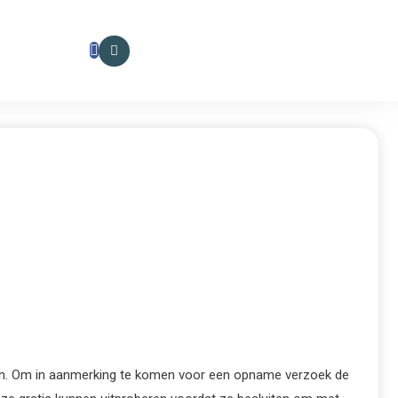
eren. Om in aanmerking te komen voor een opname verzoek de