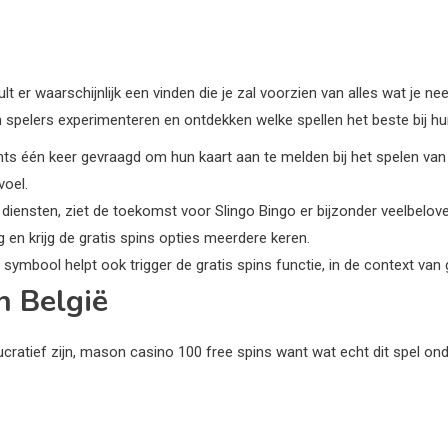
lt er waarschijnlijk een vinden die je zal voorzien van alles wat je n
spelers experimenteren en ontdekken welke spellen het beste bij hun
ts één keer gevraagd om hun kaart aan te melden bij het spelen van
voel.
 diensten, ziet de toekomst voor Slingo Bingo er bijzonder veelbelov
en krijg de gratis spins opties meerdere keren.
d symbool helpt ook trigger de gratis spins functie, in de context va
n België
ucratief zijn, mason casino 100 free spins want wat echt dit spel ond