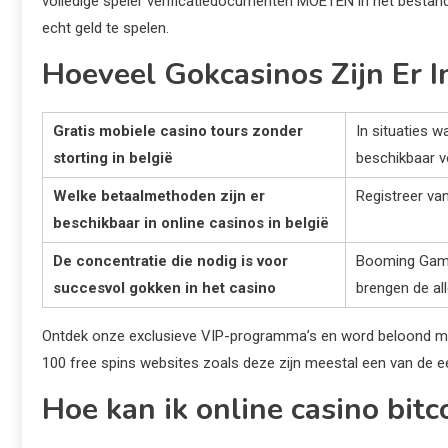
volledige speler verificatiedocumenten MOETEN in het bestan
echt geld te spelen.
Hoeveel Gokcasinos Zijn Er I
Gratis mobiele casino tours zonder
In situaties 
storting in belgië
beschikbaar v
Welke betaalmethoden zijn er
Registreer va
beschikbaar in online casinos in belgië
De concentratie die nodig is voor
Booming Games
succesvol gokken in het casino
brengen de al
Ontdek onze exclusieve VIP-programma’s en word beloond met 
100 free spins websites zoals deze zijn meestal een van de e
Hoe kan ik online casino bitc